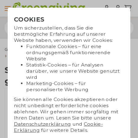
COOKIES
Um sicherzustellen, dass Sie die
bestmögliche Erfahrung auf unserer
Website haben, verwenden wir Cookies:
Funktionale Cookies – für eine
Grüne Werbegeschenke
Samentütchen
ordnungsgemäß funktionierende
Samentütchen mit genähtem Rand
Website
Statistik-Cookies – für Analysen
Samentütchen mit
darüber, wie unsere Website genutzt
wird
genähtem Rand
Marketing-Cookies – für
personalisierte Werbung
Sie können alle Cookies akzeptieren oder
nicht unbedingt erforderliche cookies
ablehnen. Wir gehen immer sorgfältig mit
Ihren Daten um. Lesen Sie bitte unsere
Datenschutzerklärung
und
Cookie-
Erklärung
für weitere Details.