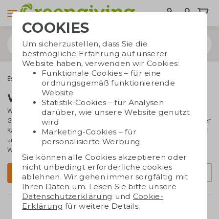
COOKIES
Um sicherzustellen, dass Sie die
bestmögliche Erfahrung auf unserer
Website haben, verwenden wir Cookies:
Funktionale Cookies – für eine
Essbare Werbegeschenke
Weingeschenke
ordnungsgemäß funktionierende
Website
Weingeschenke bedrucken
Statistik-Cookies – für Analysen
Wein ist nach wie vor
ein beliebtes Geschenk
für Kunden oder
darüber, wie unsere Website genutzt
Geschäftspartner – zeitlos und passend zu vielen Anlässen. In dieser
wird
Kategorie finden Sie originelle Weingeschenke,
nachhaltig verpackt
Marketing-Cookies – für
und oft für den Briefkasten geeignet. Zum Beispiel das Set mit
personalisierte Werbung
Weintuben, sehr schön zum Verschenken!
Sie können alle Cookies akzeptieren oder
nicht unbedingt erforderliche cookies
Sortierung
Filter
ablehnen. Wir gehen immer sorgfältig mit
Ihren Daten um. Lesen Sie bitte unsere
Datenschutzerklärung
und
Cookie-
neu
Erklärung
für weitere Details.