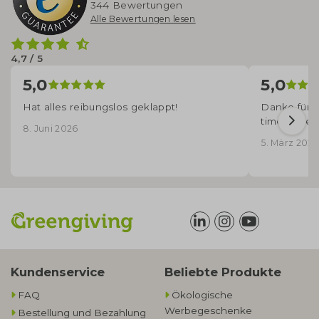
344 Bewertungen
Alle Bewertungen lesen
4,7 / 5
5,0
5,0
Hat alles reibungslos geklappt!
Danke für d
time angek
8. Juni 2026
5. März 2026
Kundenservice
Beliebte Produkte
FAQ
Ökologische
Werbegeschenke​
Bestellung und Bezahlung