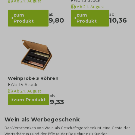
Ab 15 Stück
Ab
21. August
Ab
21. August
ab
ab
zum
zum
9,80
10,36
Produkt
Produkt
Weinprobe 3 Röhren
Ab 15 Stück
Ab
21. August
ab
zum Produkt
9,33
Wein als Werbegeschenk
Das Verschenken von Wein als Geschäftsgeschenk ist eine Geste der
Wertschätzung und der Pflege der Beziehung zu Kunden,