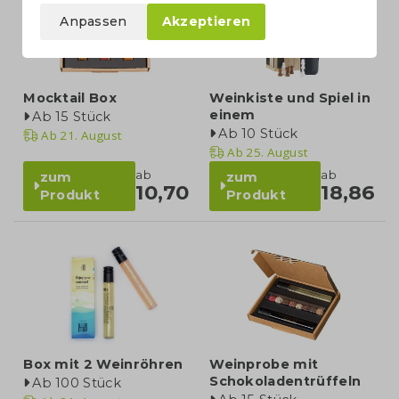
Anpassen
Akzeptieren
Mocktail Box
Weinkiste und Spiel in
einem
Ab 15 Stück
Ab 10 Stück
Ab
21. August
Ab
25. August
ab
ab
zum
zum
10,70
18,86
Produkt
Produkt
Box mit 2 Weinröhren
Weinprobe mit
Schokoladentrüffeln
Ab 100 Stück