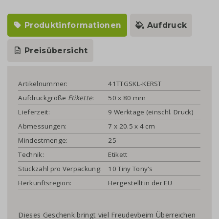
Produktinformationen
Aufdruck
Preisübersicht
Artikelnummer:
41TTGSKL-KERST
Aufdruckgröße
Etikette
:
50 x 80 mm
Lieferzeit:
9 Werktage (einschl. Druck)
Abmessungen:
7 x 20.5 x 4 cm
Mindestmenge:
25
Technik:
Etikett
Stückzahl pro Verpackung:
10 Tiny Tony's
Herkunftsregion:
Hergestellt in der EU
Dieses Geschenk bringt viel Freudevbeim Überreichen