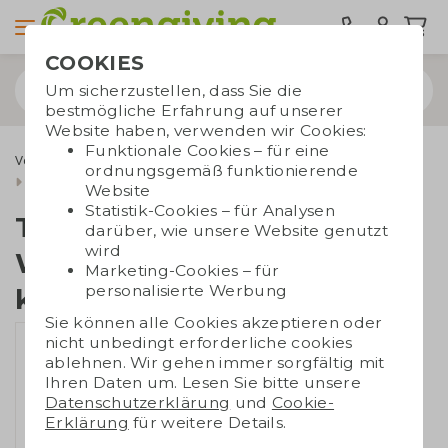
COOKIES
Um sicherzustellen, dass Sie die
bestmögliche Erfahrung auf unserer
Website haben, verwenden wir Cookies:
Funktionale Cookies – für eine
Verschenkmomente
Weihnachtsgeschenke
ordnungsgemäß funktionierende
Geschenkpakete
Tiny Tony's Weihnachtsgeschenk klein
Website
Statistik-Cookies – für Analysen
Tiny Tony's
darüber, wie unsere Website genutzt
wird
Weihnachtsgeschenk
Marketing-Cookies – für
personalisierte Werbung
klein
Sie können alle Cookies akzeptieren oder
nicht unbedingt erforderliche cookies
ablehnen. Wir gehen immer sorgfältig mit
Ihren Daten um. Lesen Sie bitte unsere
Datenschutzerklärung
und
Cookie-
Erklärung
für weitere Details.