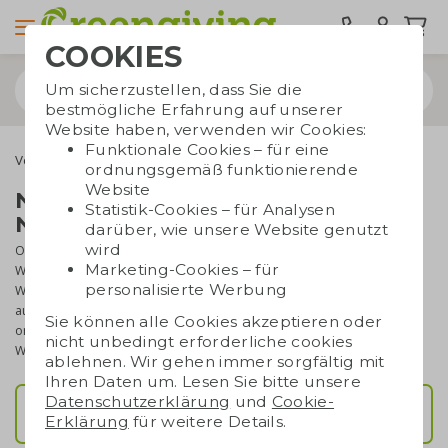
COOKIES
Um sicherzustellen, dass Sie die
bestmögliche Erfahrung auf unserer
Website haben, verwenden wir Cookies:
Funktionale Cookies – für eine
Verschenkmomente
Weihnachtsgeschenke
ordnungsgemäß funktionierende
Website
Nachhaltige Weihnachts- und
Statistik-Cookies – für Analysen
Neujahrsgeschenke 2026
darüber, wie unsere Website genutzt
wird
Ob für Mitarbeiter, Kunden oder Geschäftspartner, ein
Marketing-Cookies – für
Weihnachtsgeschenk ist eine schöne Art, Danke zu sagen und gute
personalisierte Werbung
Wünsche zu überbringen. Eine alljährliche Tradition, die manchmal
auch für Stress sorgen kann. Denn wie bleibt man jedes Jahr
Sie können alle Cookies akzeptieren oder
originell? Wir helfen Ihnen gerne mit diesen nachhaltigen
nicht unbedingt erforderliche cookies
Weihnachtsgeschenken.
ablehnen. Wir gehen immer sorgfältig mit
Ihren Daten um. Lesen Sie bitte unsere
Datenschutzerklärung
und
Cookie-
Geschenkpakete
Erklärung
für weitere Details.