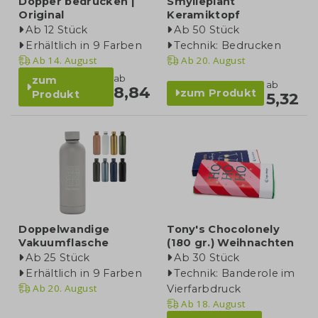
Dopper bedrucken |
Smylieplant
Original
Keramiktopf
Ab 12 Stück
Ab 50 Stück
Erhältlich in 9 Farben
Technik: Bedrucken
Ab
14. August
Ab
20. August
ab
zum
ab
8,84
zum Produkt
Produkt
5,32
Doppelwandige
Tony's Chocolonely
Vakuumflasche
(180 gr.) Weihnachten
Ab 25 Stück
Ab 30 Stück
Erhältlich in 9 Farben
Technik: Banderole im
Ab
20. August
Vierfarbdruck
Ab
18. August