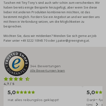
Taschen mit Tiny Tony's sind auch sehr schön zum verschenken. Wir
haben bereits einige Beispiele hinzugefügt, aber wenn Sie diese
lieber mit anderen Produkten kombinieren möchten, ist das
bestimmt möglich. Fordern Sie ein Angebot an und wir werden uns
mit Ihnen in Verbindung setzen, um die Möglichkeiten zu
besprechen.
Möchten Sie, dass wir mitdenken? Wenden Sie sich gerne an Job
Pater unter +49 3222 10945 70 oder j.pater@greengiving.at.
344 Bewertungen
Alle Bewertungen lesen
4,7 / 5
5,0
5,0
Hat alles reibungslos geklappt!
Danke für d
time angek