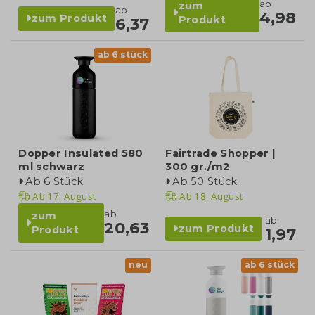
ab
zum
ab
4,98
zum Produkt
Produkt
6,37
ab 6 stück
Dopper Insulated 580
Fairtrade Shopper |
ml schwarz
300 gr./m2
Ab 6 Stück
Ab 50 Stück
Ab
17. August
Ab
18. August
ab
zum
ab
20,63
zum Produkt
Produkt
1,97
neu
ab 6 stück