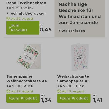
Rand | Weihnachten
Nachhaltige
Ab 250 Stück
Geschenke für
Technik: Bedrucken
Weihnachten und
Ab
20. August
zum Jahresende
ab
zum
0,45
Produkt
Weiter lesen
Samenpapier
Weihachtskarte
Weihnachtskarte A6
Samenpapier A5
Ab 100 Stück
Ab 100 Stück
Ab
17. August
Ab
17. August
ab
ab
zum Produkt
zum Produkt
1,34
1,41