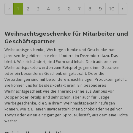
‹
1
2
3
4
5
6
7
8
9
10
›
Weihnachtsgeschenke für Mitarbeiter und
Geschäftspartner
Weihnachtsgeschenke, Werbegeschenke und Geschenke zum
Jahresende gehören in vielen Ländern im Dezember dazu. Das
bleibt. Was sich ändert, sind Form und Inhalt. Die traditionellen
Weihnachtspakete werden zum Beispiel gegen einen Gutschein
oder ein besonderes Geschenk eingetauscht. Oder die
Verpackungen sind mit besonderen, nachhaltigen Produkten gefüllt.
Sie können uns für beides kontaktieren. Ein besonderes
Weihnachtsgeschenk wie die Thermoskanne aus Bambus von
Dopper oder Retulp sind sehr schön, aber auch für lustige
Werbegeschenke, die Sie Ihrem Weihnachtspaket hinzufügen
können, wie z. B. einen unwiderstehlichen
Schokoladenriegel von
Tony's
oder einen einzigartigen
Sprout-Bleistift
, aus dem eine Fichte
wächst.