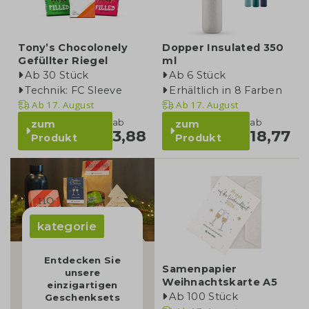
Tony’s Chocolonely
Dopper Insulated 350
Gefüllter Riegel
ml
Ab 30 Stück
Ab 6 Stück
Technik: FC Sleeve
Erhältlich in 8 Farben
Ab
17. August
Ab
17. August
ab
ab
zum
zum
3,88
18,77
Produkt
Produkt
kategorie
Entdecken Sie
Samenpapier
unsere
Weihnachtskarte A5
einzigartigen
Ab 100 Stück
Geschenksets