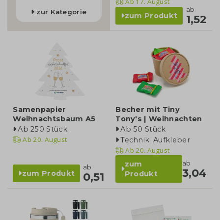
Ab
17. August
ab
zur Kategorie
zum Produkt
1,52
Samenpapier
Becher mit Tiny
Weihnachtsbaum A5
Tony's | Weihnachten
Ab 250 Stück
Ab 50 Stück
Ab
20. August
Technik: Aufkleber
Ab
20. August
ab
zum
ab
3,04
zum Produkt
Produkt
0,51