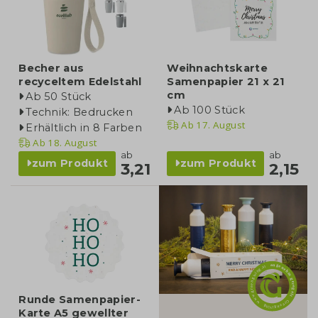
Becher aus
Weihnachtskarte
recyceltem Edelstahl
Samenpapier 21 x 21
cm
Ab 50 Stück
Ab 100 Stück
Technik: Bedrucken
Ab
17. August
Erhältlich in 8 Farben
Ab
18. August
ab
ab
zum Produkt
zum Produkt
3,21
2,15
blog
Runde Samenpapier-
Karte A5 gewellter