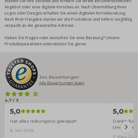
Wählen Sie Ihre Variante und fordern Sie direkt ein unverbindliches
Angebot oder eine digitale Vorschau an. Nach Übermittlung Ihres
Logos oder Designs erhalten Sie einen digitalen Korrekturabzug.
Nach Ihrer Freigabe starten wir die Produktion und liefern sorgfältig
verpackt an die gewünschte Adresse.
Haben Sie Fragen oder wünschen Sie eine Beratung? Unsere
Produktspezialisten unterstützen Sie gerne.
344 Bewertungen
Alle Bewertungen lesen
4,7 / 5
5,0
5,0
Hat alles reibungslos geklappt!
Danke für d
time angek
8. Juni 2026
5. März 2026