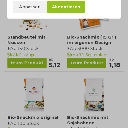
Anpassen
Akzeptieren
Standbeutel mit
Bio-Snackmix (15 Gr.)
Nüssen
im eigenen Design
Ab 150 Stück
Ab 3000 Stück
Ab
21. August
Ab
30. September
ab
ab
zum Produkt
zum Produkt
5,12
1,18
Bio-Snackmix original
Bio-Snackmix mit
Sojabohnen
Ab 100 Stück