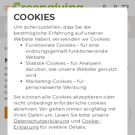
COOKIES
Um sicherzustellen, dass Sie die
bestmögliche Erfahrung auf unserer
Website haben, verwenden wir Cookies:
Funktionale Cookies – für eine
Essbare Werbegeschenke
Nussmischungen
ordnungsgemäß funktionierende
Website
Nussmischungen bedrucken
Statistik-Cookies – für Analysen
Suchen Sie ein geschmackvolles und nachhaltiges Werbegeschenk?
darüber, wie unsere Website genutzt
Nussmischungen sind eine gesunde Aufmerksamkeit für
wird
Unternehmen, die bewusst handeln. Ideal als Giveaway,
Marketing-Cookies – für
Dankeschön oder Teil eines Geschenkpakets. Mit Ihrem Logo oder
personalisierte Werbung
Design in Ihrer Corporate Identity werden sie zu einem
Sie können alle Cookies akzeptieren oder
wirkungsvollen Werbemittel!
nicht unbedingt erforderliche cookies
ablehnen. Wir gehen immer sorgfältig mit
Sortierung
Filter
Ihren Daten um. Lesen Sie bitte unsere
Datenschutzerklärung
und
Cookie-
Erklärung
für weitere Details.