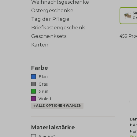
Weihnachtsgeschenke
Ostergeschenke
Sa
G
Tag der Pflege
Briefkastengeschenk
Geschenksets
456 Pro
Karten
Farbe
Blau
Grau
Grün
Violett
ALLE OPTIONEN WÄHLEN
Lan
Ab
Materialstärke
Er
6 gr./m2