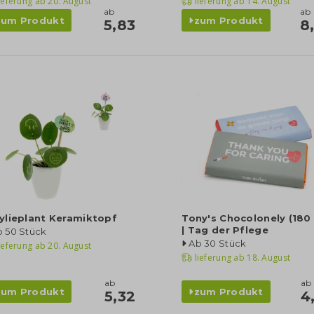
ieferung ab
20. August
lieferung ab
14. August
ab
ab
zum Produkt
zum Produkt
5,83
8
ylieplant Keramiktopf
Tony's Chocolonely (180 
| Tag der Pflege
b 50 Stück
Ab 30 Stück
ieferung ab
20. August
lieferung ab
18. August
ab
ab
zum Produkt
zum Produkt
5,32
4