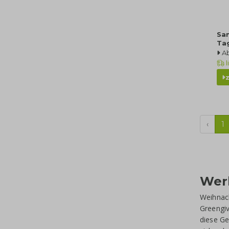
Sam
Ta
A
l
‹
1
Wer
Weihnach
Greengi
diese Ge