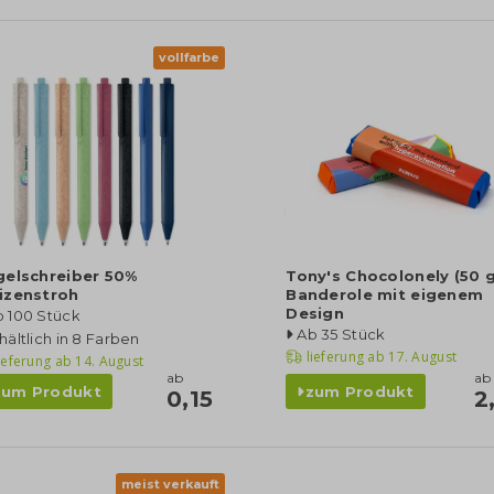
vollfarbe
gelschreiber 50%
Tony's Chocolonely (50 g
izenstroh
Banderole mit eigenem
Design
b 100 Stück
Ab 35 Stück
hältlich in 8 Farben
lieferung ab
17. August
ieferung ab
14. August
ab
ab
zum Produkt
zum Produkt
0,15
2
meist verkauft