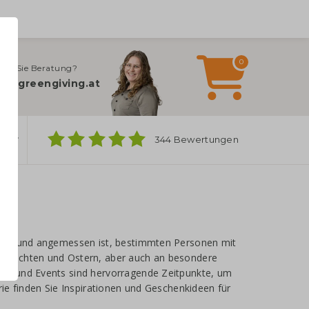
0
gen Sie Beratung?
fo@greengiving.at
ber
344 Bewertungen
itet und angemessen ist, bestimmten Personen mit
ihnachten und Ostern, aber auch an besondere
en und Events sind hervorragende Zeitpunkte, um
ie finden Sie Inspirationen und Geschenkideen für