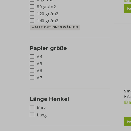
l
80 gr./m2
120 gr./m2
140 gr./m2
ALLE OPTIONEN WÄHLEN
Papier größe
A4
A5
A6
A7
Sm
A
Länge Henkel
l
Kurz
Lang