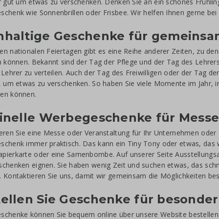
r gut um etwas zu verschenken. Denken Sie an ein schönes Frühli
chenk wie Sonnenbrillen oder Frisbee. Wir helfen Ihnen gerne be
hhaltige Geschenke für gemeins
n nationalen Feiertagen gibt es eine Reihe anderer Zeiten, zu de
n können. Bekannt sind der Tag der Pflege und der Tag des Lehrer
 Lehrer zu verteilen. Auch der Tag des Freiwilligen oder der Tag de
, um etwas zu verschenken. So haben Sie viele Momente im Jahr, 
en können.
ginelle Werbegeschenke für Messe
eren Sie eine Messe oder Veranstaltung für Ihr Unternehmen oder I
chenk immer praktisch. Das kann ein Tiny Tony oder etwas, das 
ierkarte oder eine Samenbombe. Auf unserer Seite Ausstellungsartik
chenken eignen. Sie haben wenig Zeit und suchen etwas, das schnel
 Kontaktieren Sie uns, damit wir gemeinsam die Möglichkeiten be
ellen Sie Geschenke für besonder
chenke können Sie bequem online über unsere Website bestellen.