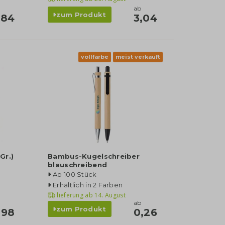
ab
zum Produkt
,84
3,04
vollfarbe
meist verkauft
Gr.)
Bambus-Kugelschreiber
blauschreibend
Ab 100 Stück
Erhältlich in 2 Farben
lieferung ab
14. August
ab
zum Produkt
,98
0,26