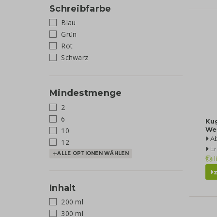
Schreibfarbe
Blau
Grün
Rot
Schwarz
Mindestmenge
2
6
Ku
We
10
A
12
Er
ALLE OPTIONEN WÄHLEN
l
Inhalt
200 ml
300 ml