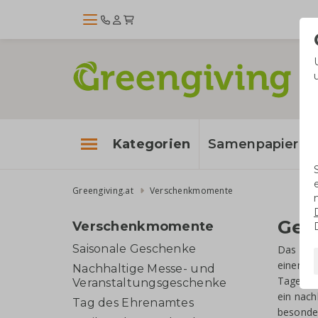
Kategorien
Samenpapier
Greengiving.at
Verschenkmomente
Ges
Verschenkmomente
Saisonale Geschenke
Das ganz
einem s
Nachhaltige Messe- und
Tage wi
Veranstaltungsgeschenke
ein nach
Tag des Ehrenamtes
besonde