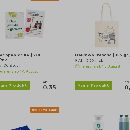
menpapier A6 | 200
Baumwolltasche | 155 gr
./m2
Ab 100 Stück
b 100 Stück
lieferung ab
18. August
ieferung ab
14. August
ab
ab
zum Produkt
zum Produkt
0,35
0
meist verkauft