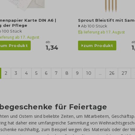
enpapier Karte DIN A6 |
Sprout Bleistift mit Sa
g der Pflege
Ab 100 Stück
b 100 Stück
lieferung ab
17. August
ieferung ab
17. August
ab
a
zum Produkt
zum Produkt
1,34
1
2
3
4
5
6
7
8
9
10
...
26
27
begeschenke für Feiertage
ten und Ostern sind beliebte Zeiten, um Mitarbeitern, Geschäfts
ving hat daher eine umfangreiche Sammlung von Weihnachtsgeschen
schenke nachhaltig, zum Beispiel wegen des Materials oder der Wi