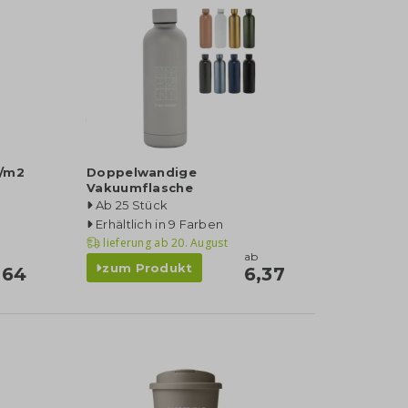
./m2
Doppelwandige
Vakuumflasche
Ab 25 Stück
Erhältlich in 9 Farben
lieferung ab
20. August
ab
zum Produkt
,64
6,37