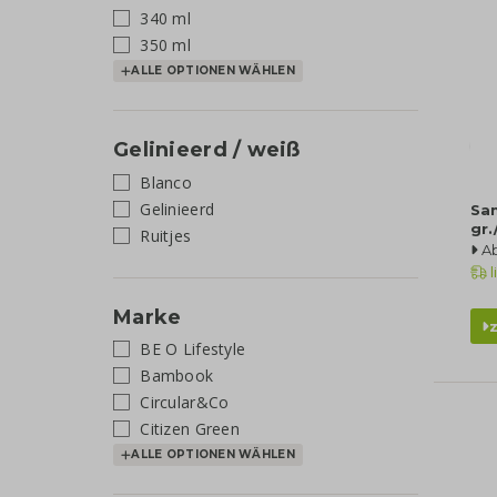
340 ml
350 ml
ALLE OPTIONEN WÄHLEN
Gelinieerd / weiß
Blanco
Gelinieerd
Sa
gr
Ruitjes
A
l
Marke
BE O Lifestyle
Bambook
Circular&Co
Citizen Green
ALLE OPTIONEN WÄHLEN