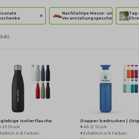
isonale
Nachhaltige Messe- und
Tag 
eschenke
Veranstaltungsgeschenke
Ehr
dukt
glebige Isolierflasche
Dopper bedrucken | Orig
 25 Stück
Ab 12 Stück
hältlich in 8 Farben
Erhältlich in 9 Farben