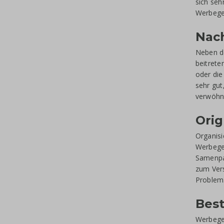
sich seh
Werbeges
Nac
Neben de
beitrete
oder die
sehr gut
verwöhn
Ori
Organisi
Werbeges
Samenpap
zum Vers
Problem.
Best
Werbeges