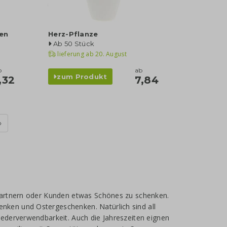
men
Herz-Pflanze
Ab 50 Stück
lieferung ab
20. August
b
ab
zum Produkt
,32
7,84
›
partnern oder Kunden etwas Schönes zu schenken.
ken und Ostergeschenken. Natürlich sind all
ederverwendbarkeit. Auch die Jahreszeiten eignen