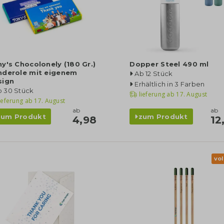
y's Chocolonely (180 Gr.)
Dopper Steel 490 ml
nderole mit eigenem
Ab 12 Stück
sign
Erhältlich in 3 Farben
b 30 Stück
lieferung ab
17. August
ieferung ab
17. August
ab
ab
zum Produkt
zum Produkt
4,98
12
vol