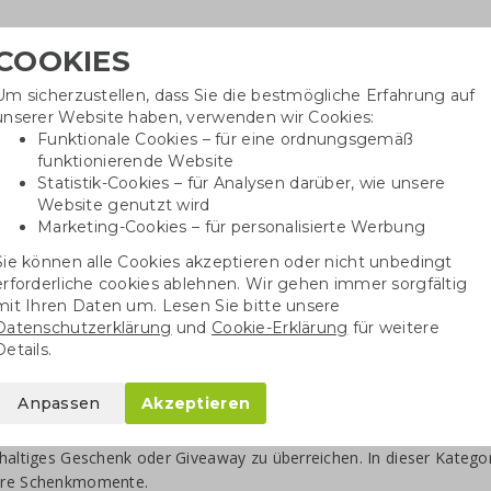
COOKIES
Um sicherzustellen, dass Sie die bestmögliche Erfahrung auf
Benöti
unserer Website haben, verwenden wir Cookies:
in
Funktionale Cookies – für eine ordnungsgemäß
funktionierende Website
Statistik-Cookies – für Analysen darüber, wie unsere
Website genutzt wird
Baumwolltaschen
Trinkwaren
Kugelschrei
Marketing-Cookies – für personalisierte Werbung
Sie können alle Cookies akzeptieren oder nicht unbedingt
erforderliche cookies ablehnen. Wir gehen immer sorgfältig
mit Ihren Daten um. Lesen Sie bitte unsere
Datenschutzerklärung
und
Cookie-Erklärung
für weitere
chenke für besondere Anlässe
Details.
e Jahr über gibt es besondere Momente, in denen es Freude bere
Anpassen
Akzeptieren
chönen Geschenk zu überraschen. Denken Sie an Feiertage wie We
e den Tag der Krankenpflege oder den Tag des Lehrers. Auch Mess
haltiges Geschenk oder Giveaway zu überreichen. In dieser Kategor
re Schenkmomente.