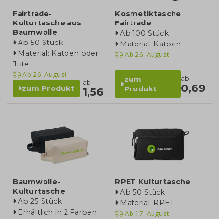
Fairtrade-
Kosmetiktasche
Kulturtasche aus
Fairtrade
Baumwolle
Ab 100 Stück
Ab 50 Stück
Material: Katoen
Material: Katoen oder
Ab
26. August
Jute
Ab
26. August
ab
zum
ab
0,69
zum Produkt
Produkt
1,56
Baumwolle-
RPET Kulturtasche
Kulturtasche
Ab 50 Stück
Ab 25 Stück
Material: RPET
Erhältlich in 2 Farben
Ab
17. August