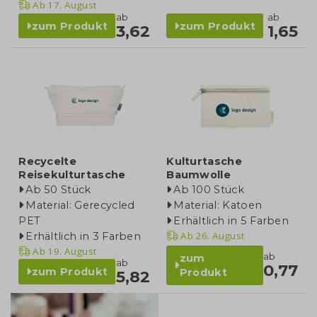
Ab
17. August
ab
ab
zum Produkt
zum Produkt
3,62
1,65
Recycelte
Kulturtasche
Reisekulturtasche
Baumwolle
Ab 50 Stück
Ab 100 Stück
Material: Gerecycled
Material: Katoen
PET
Erhältlich in 5 Farben
Ab
26. August
Erhältlich in 3 Farben
Ab
19. August
ab
zum
ab
0,77
zum Produkt
Produkt
5,82