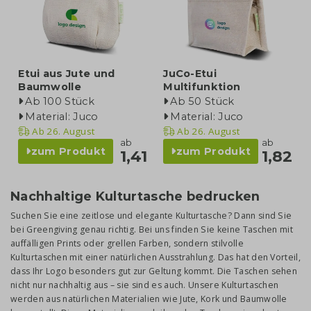
Etui aus Jute und
JuCo-Etui
Baumwolle
Multifunktion
Ab 100 Stück
Ab 50 Stück
Material: Juco
Material: Juco
Ab
26. August
Ab
26. August
ab
ab
zum Produkt
zum Produkt
1,41
1,82
Nachhaltige Kulturtasche bedrucken
Suchen Sie eine zeitlose und elegante Kulturtasche? Dann sind Sie
bei Greengiving genau richtig. Bei uns finden Sie keine Taschen mit
auffälligen Prints oder grellen Farben, sondern stilvolle
Kulturtaschen mit einer natürlichen Ausstrahlung. Das hat den Vorteil,
dass Ihr Logo besonders gut zur Geltung kommt. Die Taschen sehen
nicht nur nachhaltig aus – sie sind es auch. Unsere Kulturtaschen
werden aus natürlichen Materialien wie Jute, Kork und Baumwolle