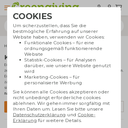
COOKIES
Um sicherzustellen, dass Sie die
bestmögliche Erfahrung auf unserer
Website haben, verwenden wir Cookies:
Funktionale Cookies – für eine
Home & Living
Kosmetiktaschen
ordnungsgemäß funktionierende
Website
Kulturtasche bedrucken
Statistik-Cookies – für Analysen
Ein Kulturbeutel ist auf Reisen und unterwegs unverzichtbar. Er ist
darüber, wie unsere Website genutzt
zeitlos,
praktisch
und ideal, um Ihr Unternehmen sichtbar zu machen.
wird
Eine
bedruckte Kosmetiktasche
wird an vielen Orten und von
Marketing-Cookies – für
zahlreichen Menschen gesehen. Unsere ökologischen Kulturbeutel
personalisierte Werbung
sind stilvoll und haben eine natürliche Ausstrahlung – perfekt als
Sie können alle Cookies akzeptieren oder
nachhaltiges Werbegeschenk
.
nicht unbedingt erforderliche cookies
ablehnen. Wir gehen immer sorgfältig mit
Sortierung
Filter
Ihren Daten um. Lesen Sie bitte unsere
Datenschutzerklärung
und
Cookie-
Erklärung
für weitere Details.