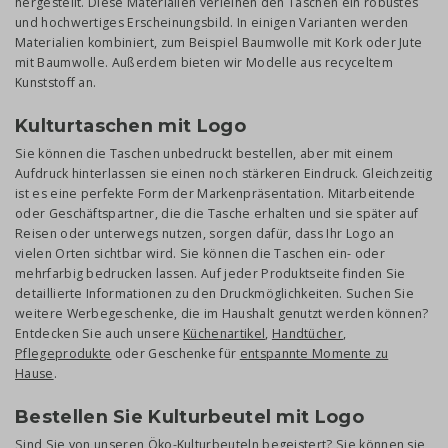
hergestellt. Diese Materialien verleihen den Taschen ein robustes
und hochwertiges Erscheinungsbild. In einigen Varianten werden
Materialien kombiniert, zum Beispiel Baumwolle mit Kork oder Jute
mit Baumwolle. Außerdem bieten wir Modelle aus recyceltem
Kunststoff an.
Kulturtaschen mit Logo
Sie können die Taschen unbedruckt bestellen, aber mit einem
Aufdruck hinterlassen sie einen noch stärkeren Eindruck. Gleichzeitig
ist es eine perfekte Form der Markenpräsentation. Mitarbeitende
oder Geschäftspartner, die die Tasche erhalten und sie später auf
Reisen oder unterwegs nutzen, sorgen dafür, dass Ihr Logo an
vielen Orten sichtbar wird. Sie können die Taschen ein- oder
mehrfarbig bedrucken lassen. Auf jeder Produktseite finden Sie
detaillierte Informationen zu den Druckmöglichkeiten. Suchen Sie
weitere Werbegeschenke, die im Haushalt genutzt werden können?
Entdecken Sie auch unsere
Küchenartikel
,
Handtücher
,
Pflegeprodukte
oder Geschenke für
entspannte Momente zu
Hause
.
Bestellen Sie Kulturbeutel mit Logo
Sind Sie von unseren Öko-Kulturbeuteln begeistert? Sie können sie