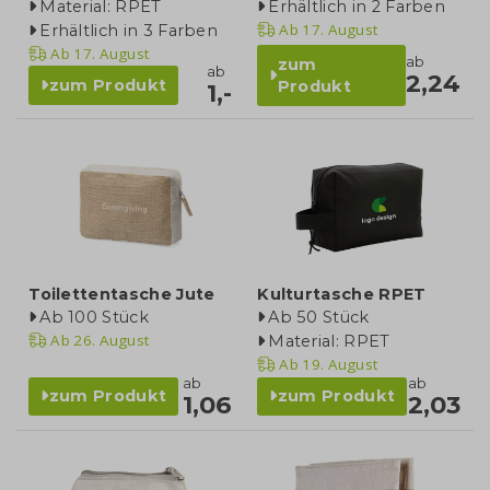
Material: RPET
Erhältlich in 2 Farben
Ab
17. August
Erhältlich in 3 Farben
Ab
17. August
ab
zum
ab
2,24
zum Produkt
Produkt
1,-
Toilettentasche Jute
Kulturtasche RPET
Ab 100 Stück
Ab 50 Stück
Ab
26. August
Material: RPET
Ab
19. August
ab
ab
zum Produkt
zum Produkt
1,06
2,03