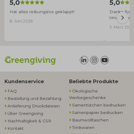
5,0
5,0
Hat alles reibungslos geklappt!
Danke für d
time angek
8. Juni 2026
5. März 2026
Kundenservice
Beliebte Produkte
FAQ
Ökologische
Werbegeschenke​
Bestellung und Bezahlung
Samentütchen bedrucken
Anlieferung Druckdateien
Samenpapier bedrucken
Über Greengiving
Baumwolltaschen​
Nachhaltigkeit & CSR
Trinkwaren
Kontakt