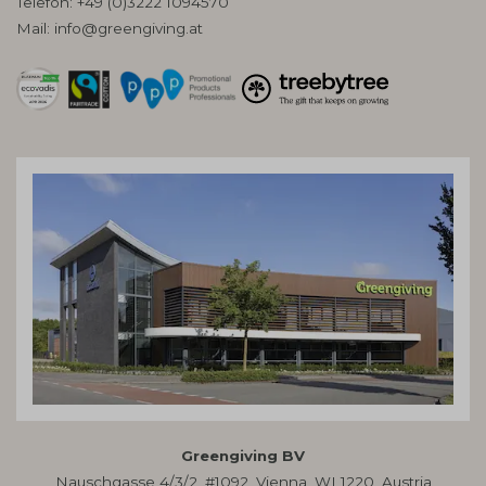
Telefon:
+49 (0)3222 1094570
Mail:
info@greengiving.at
Greengiving BV
Nauschgasse 4/3/2, #1092, Vienna, WI 1220, Austria