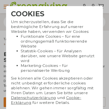
COOKIES
Um sicherzustellen, dass Sie die
bestmögliche Erfahrung auf unserer
Website haben, verwenden wir Cookies:
Funktionale Cookies – für eine
Taschen bedrucken
Tragetaschen
Baumwolltaschen
ordnungsgemäß funktionierende
Baumwolltaschen Schnelle Lieferung
Website
Statistik-Cookies – für Analysen
Baumwolltaschen bedrucken
darüber, wie unsere Website genutzt
Schnelle Lieferung
wird
Marketing-Cookies – für
Benötigen Sie die
bedruckten Baumwolltaschen
schnellstmöglich für
personalisierte Werbung
eine Messe oder Veranstaltung? Wir können die meisten Taschen
innerhalb von 7 Werktagen nach Genehmigung der
Sie können alle Cookies akzeptieren oder
Druckvorlage liefern. Die Baumwolltaschen können
mit Ihrem Logo,
nicht unbedingt erforderliche cookies
Text und Foto
bedruckt werden. Profitieren Sie noch heute von
ablehnen. Wir gehen immer sorgfältig mit
unseren
schnellen Lieferzeiten!
Ihren Daten um. Lesen Sie bitte unsere
Datenschutzerklärung
und
Cookie-
Sortierung
Filter
Erklärung
für weitere Details.