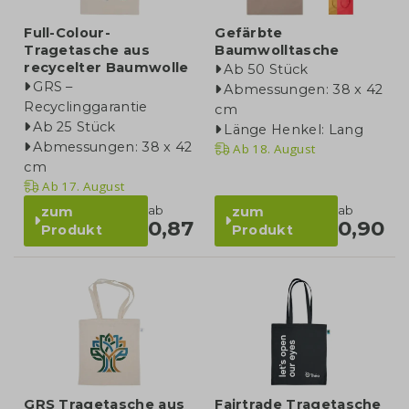
Full-Colour-
Gefärbte
Tragetasche aus
Baumwolltasche
recycelter Baumwolle
Ab 50 Stück
GRS –
Abmessungen: 38 x 42
Recyclinggarantie
cm
Ab 25 Stück
Länge Henkel: Lang
Abmessungen: 38 x 42
Ab
18. August
cm
Ab
17. August
ab
ab
zum
zum
0,87
0,90
Produkt
Produkt
GRS Tragetasche aus
Fairtrade Tragetasche