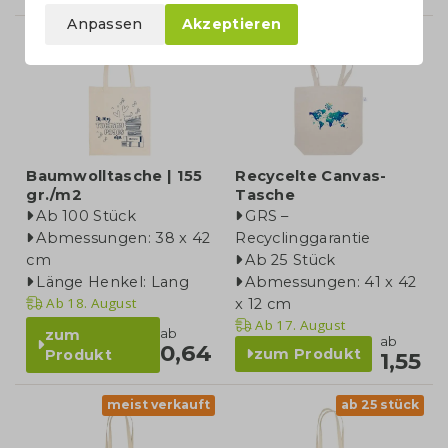
Anpassen
Akzeptieren
Baumwolltasche | 155
Recycelte Canvas-
gr./m2
Tasche
Ab 100 Stück
GRS –
Abmessungen: 38 x 42
Recyclinggarantie
cm
Ab 25 Stück
Länge Henkel: Lang
Abmessungen: 41 x 42
Ab
18. August
x 12 cm
Ab
17. August
ab
zum
ab
0,64
zum Produkt
Produkt
1,55
meist verkauft
ab 25 stück