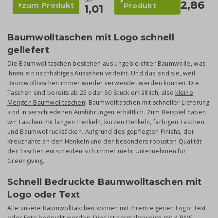
2,86
zum Produkt
Produkt
1,01
Baumwolltaschen mit Logo schnell
geliefert
Die Baumwolltaschen bestehen aus ungebleichter Baumwolle, was
ihnen ein nachhaltiges Aussehen verleiht. Und das sind sie, weil
Baumwolltaschen immer wieder verwendet werden können. Die
Taschen sind bereits ab 25 oder 50 Stück erhältlich, also
kleine
Mengen Baumwolltaschen
! Baumwolltaschen mit schneller Lieferung
sind in verschiedenen Ausführungen erhältlich. Zum Beispiel haben
wir Taschen mit langen Henkeln, kurzen Henkeln, farbigen Taschen
und Baumwollrucksäcken. Aufgrund des gepflegten Finishs, der
Kreuznähte an den Henkeln und der besonders robusten Qualität
der Taschen entscheiden sich immer mehr Unternehmen für
Greengiving.
Schnell Bedruckte Baumwolltaschen mit
Logo oder Text
Alle unsere
Baumwolltaschen
können mit Ihrem eigenen Logo, Text
oder Foto bedruckt werden. Dies ist normalerweise mit 4 PMS-