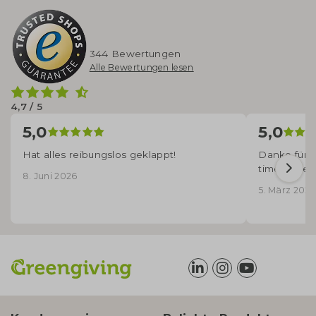
344 Bewertungen
Alle Bewertungen lesen
4,7 / 5
5,0
5,0
Hat alles reibungslos geklappt!
Danke für d
time angek
8. Juni 2026
5. März 2026