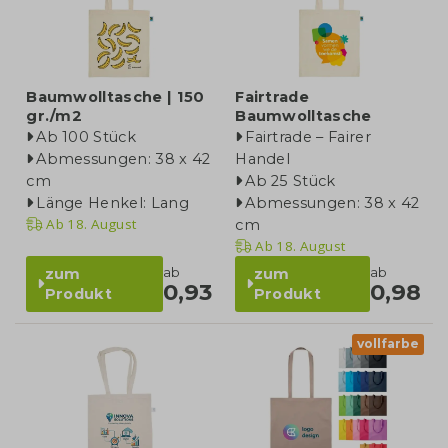
Baumwolltasche | 150
Fairtrade
gr./m2
Baumwolltasche
Ab 100 Stück
Fairtrade – Fairer
Abmessungen: 38 x 42
Handel
cm
Ab 25 Stück
Länge Henkel: Lang
Abmessungen: 38 x 42
Ab
18. August
cm
Ab
18. August
ab
ab
zum
zum
0,93
0,98
Produkt
Produkt
vollfarbe