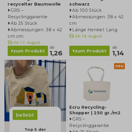
recycelter Baumwolle
schwarz
GRS –
Ab 100 Stück
Recyclinggarantie
Abmessungen: 38 x 42
Ab 25 Stück
cm
Abmessungen: 38 x 42
Länge Henkel: Lang
Ab
18. August
cm cm
Ab
17. August
ab
ab
zum Produkt
zum Produkt
1,26
1,14
neu
Ecru Recycling-
Shopper | 250 gr./m2
beliebt
GRS –
Recyclinggarantie
Top 5 der
Ab 25 Stück