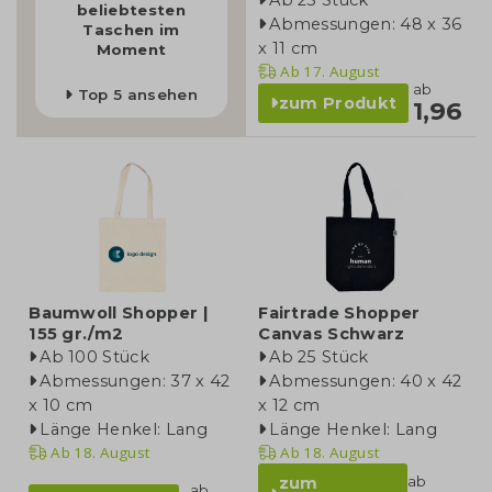
beliebtesten
Abmessungen: 48 x 36
Taschen im
x 11 cm
Moment
Ab
17. August
ab
Top 5 ansehen
zum Produkt
1,96
Baumwoll Shopper |
Fairtrade Shopper
155 gr./m2
Canvas Schwarz
Ab 100 Stück
Ab 25 Stück
Abmessungen: 37 x 42
Abmessungen: 40 x 42
x 10 cm
x 12 cm
Länge Henkel: Lang
Länge Henkel: Lang
Ab
18. August
Ab
18. August
ab
zum
ab