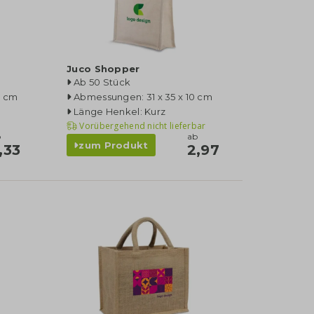
Juco Shopper
Ab 50 Stück
0 cm
Abmessungen: 31 x 35 x 10 cm
Länge Henkel: Kurz
Vorübergehend nicht lieferbar
b
ab
zum Produkt
,33
2,97