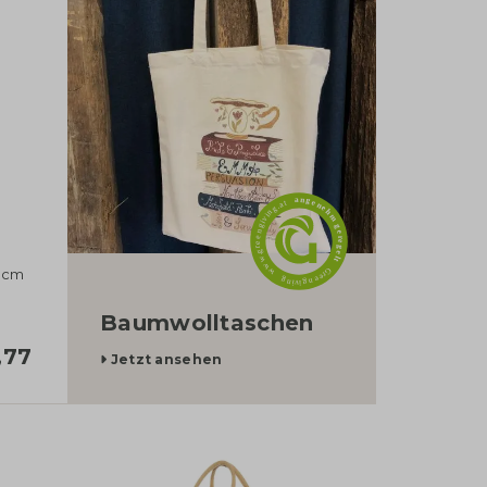
die leichtere und
flexiblere wahl für
einkaufsbeutel.
L
7 cm
Baumwolltaschen
,77
Jetzt ansehen