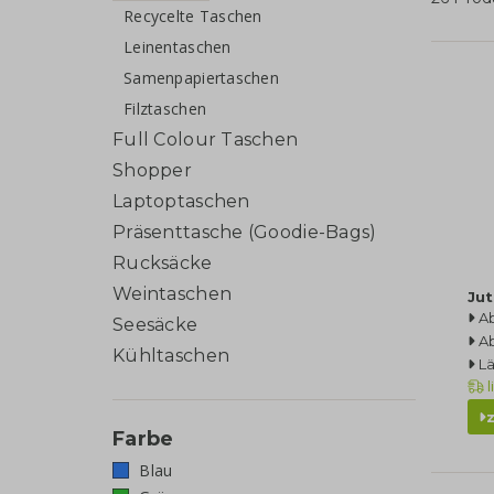
Recycelte Taschen
Leinentaschen
Samenpapiertaschen
Filztaschen
Full Colour Taschen
Shopper
Laptoptaschen
Präsenttasche (Goodie-Bags)
Rucksäcke
Weintaschen
Jut
A
Seesäcke
Ab
Kühltaschen
L
l
Farbe
Blau