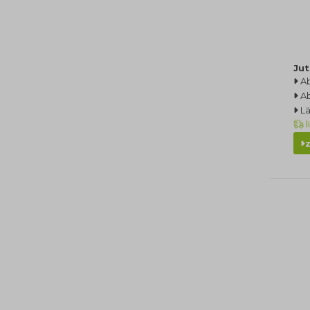
Jut
A
Ab
L
l