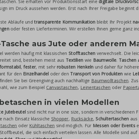
taschen. Sie erhalten vor Produktionsstart eine
digitale Druckvors
ign im Druck aussehen werden. Erst nach Ihrer Freigabe beginnt d
este Abläufe und
transparente Kommunikation
bleibt Ihr Projekt
na
ungen
oder festen Lieferterminen. Wir erstellen Ihnen gerne ganz ind
Tasche aus Jute oder anderem Ma
el werden häufig mit klassischen
Stofftaschen
verwechselt. Die leic
reitet sind, bestehen meist aus
Textilien
wie
Baumwolle
.
Taschen a
formstabil
,
fester
, mit sehr
robusten Henkeln
und daher für höhere
ant für den
Einzelhandel
oder den
Transport von Produkten
wie
Le
finden Sie bei Greengiving auch nachhaltige
Baumwolltaschen
. Zu
ahl, wie zum Beispiel
Canvastaschen
,
Leinentaschen
oder
Papiert
etaschen in vielen Modellen
e Jutebeutel
sind nicht nur in one size, sondern in verschiedenen 
e nach Einsatz klassiche
Shopper
,
Rucksäcke
,
Schultertaschen
aus 
ntaschen
oder
Kühltaschen
sind möglich. Für
Messen oder Events
e
 Stoffbeutel, die sich einfach verteilen lassen. Alle Modelle sind auf