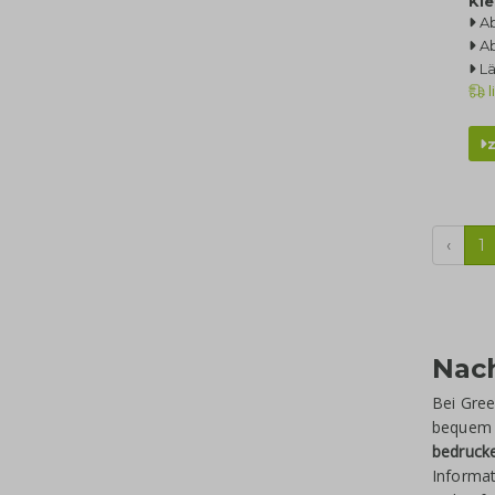
Kle
Ab
Ab
L
l
‹
1
Nac
Bei Gree
bequem 
bedruck
Informa