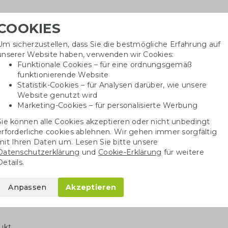
COOKIES
Um sicherzustellen, dass Sie die bestmögliche Erfahrung auf
Benöti
unserer Website haben, verwenden wir Cookies:
in
Funktionale Cookies – für eine ordnungsgemäß
funktionierende Website
Statistik-Cookies – für Analysen darüber, wie unsere
Website genutzt wird
Baumwolltaschen
Trinkwaren
Kugelschrei
Marketing-Cookies – für personalisierte Werbung
Sie können alle Cookies akzeptieren oder nicht unbedingt
erforderliche cookies ablehnen. Wir gehen immer sorgfältig
Jutebeutel
mit Ihren Daten um. Lesen Sie bitte unsere
Datenschutzerklärung
und
Cookie-Erklärung
für weitere
ebeutel bedrucken
Details.
hten
Jutebeutel bedrucken? Jutetaschen
sind langlebige Werbeartik
Anpassen
Akzeptieren
hen Pflanzenfasern
. Wenn Sie
Jutebeutel mit Logo
oder Motiv bedru
 die auffällt und mehrfach genutzt wird. Haben Sie Fragen? Wir unte
ukt