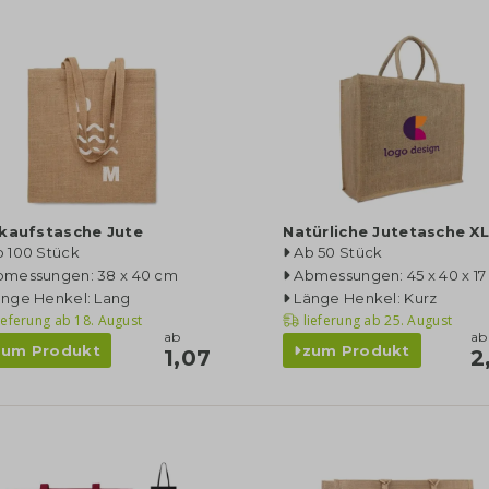
nkaufstasche Jute
Natürliche Jutetasche X
b 100 Stück
Ab 50 Stück
bmessungen: 38 x 40 cm
Abmessungen: 45 x 40 x 1
änge Henkel: Lang
Länge Henkel: Kurz
ieferung ab
18. August
lieferung ab
25. August
ab
ab
zum Produkt
zum Produkt
1,07
2