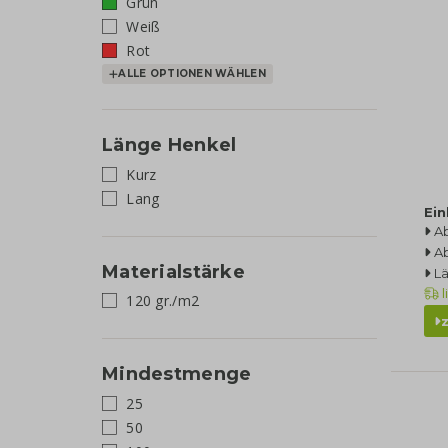
Grün
Weiß
Rot
ALLE OPTIONEN WÄHLEN
Länge Henkel
Kurz
Lang
Ei
A
A
Materialstärke
L
l
120 gr./m2
Mindestmenge
25
50