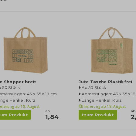
e Shopper breit
Jute Tasche Plastikfrei
b 50 Stück
Ab 50 Stück
messungen: 43 x 35 x 18 cm
Abmessungen: 43 x 35 x 1
änge Henkel: Kurz
Länge Henkel: Kurz
ieferung ab
18. August
lieferung ab
18. August
ab
ab
zum Produkt
zum Produkt
1,84
2