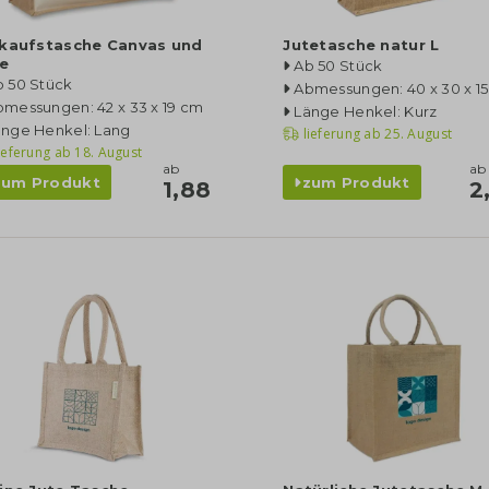
nkaufstasche Canvas und
Jutetasche natur L
te
Ab 50 Stück
b 50 Stück
Abmessungen: 40 x 30 x 1
messungen: 42 x 33 x 19 cm
Länge Henkel: Kurz
änge Henkel: Lang
lieferung ab
25. August
ieferung ab
18. August
ab
ab
zum Produkt
zum Produkt
1,88
2