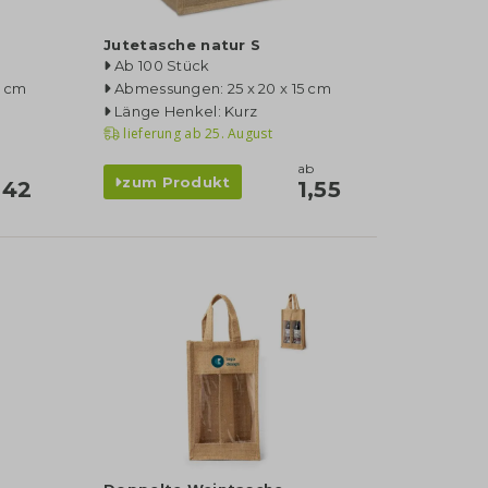
Jutetasche natur S
Ab 100 Stück
5 cm
Abmessungen: 25 x 20 x 15 cm
Länge Henkel: Kurz
lieferung ab
25. August
ab
zum Produkt
,42
1,55