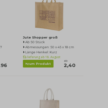
Jute Shopper groß
Ab 50 Stück
17
Abmessungen: 50 x 45 x 18 cm
Länge Henkel: Kurz
lieferung ab
18. August
ab
zum Produkt
,96
2,40