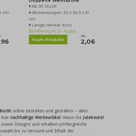
Doppelte Weintasche
Ab 50 Stück
0 cm
Abmessungen: 20 x 34.5 x 10
cm
Länge Henkel: Kurz
lieferung ab
27. August
b
ab
zum Produkt
,96
2,06
druckt
online bestellen und gestalten – alles
 hier
nachhaltige Werbeartikel
. Wenn Sie
Jutebeutel
 sowie Designs und erhalten umfangreiche
Auswahl bis zu Versand und Erhalt der