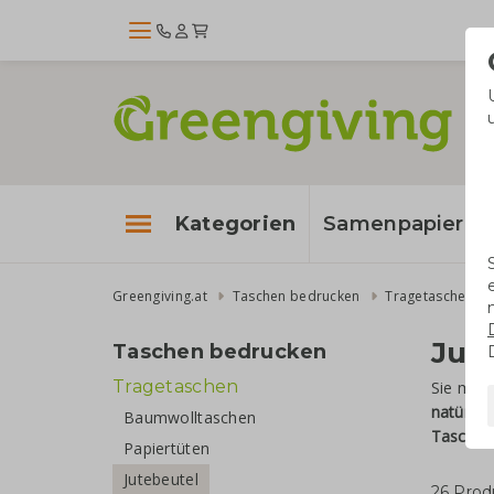
Kategorien
Samenpapier
Greengiving.at
Taschen bedrucken
Tragetaschen
Jut
Taschen bedrucken
Tragetaschen
Sie möc
natürlic
Baumwolltaschen
Tasche
,
Papiertüten
Jutebeutel
26 Prod