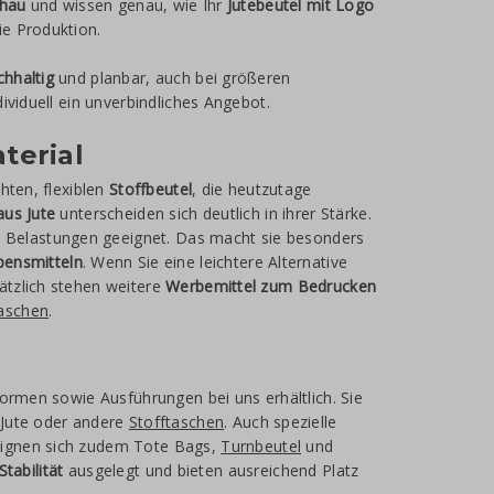
chau
und wissen genau, wie Ihr
Jutebeutel mit Logo
ie Produktion.
chhaltig
und planbar, auch bei größeren
ividuell ein unverbindliches Angebot.
terial
hten, flexiblen
Stoffbeutel
, die heutzutage
us Jute
unterscheiden sich deutlich in ihrer Stärke.
 Belastungen geeignet. Das macht sie besonders
bensmitteln
. Wenn Sie eine leichtere Alternative
sätzlich stehen weitere
Werbemittel zum Bedrucken
aschen
.
Formen sowie Ausführungen bei uns erhältlich. Sie
Jute oder andere
Stofftaschen
. Auch spezielle
ignen sich zudem Tote Bags,
Turnbeutel
und
Stabilität
ausgelegt und bieten ausreichend Platz