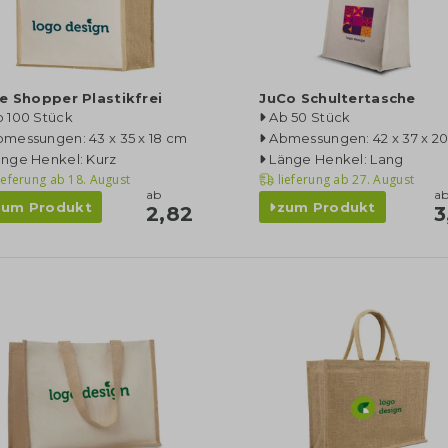
e Shopper Plastikfrei
JuCo Schultertasche
b 100 Stück
Ab 50 Stück
messungen: 43 x 35 x 18 cm
Abmessungen: 42 x 37 x 2
änge Henkel: Kurz
Länge Henkel: Lang
ieferung ab
18. August
lieferung ab
27. August
ab
a
zum Produkt
zum Produkt
2,82
3