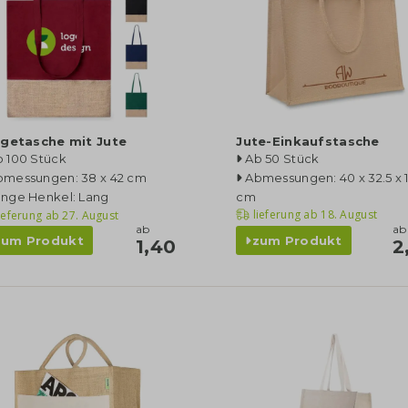
agetasche mit Jute
Jute-Einkaufstasche
b 100 Stück
Ab 50 Stück
bmessungen: 38 x 42 cm
Abmessungen: 40 x 32.5 x 
änge Henkel: Lang
cm
lieferung ab
18. August
ieferung ab
27. August
ab
ab
zum Produkt
zum Produkt
1,40
2