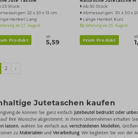
ine Jute Tasche
Natürliche Jutetasche M
 25 Stück
Ab 50 Stück
messungen: 22 x 20 x 13 cm
Abmessungen: 30 x 30 x 2
änge Henkel: Lang
Länge Henkel: Kurz
ieferung ab
27. August
lieferung ab
25. August
ab
a
zum Produkt
zum Produkt
5,59
1
2
›
hhaltige Jutetaschen kaufen
ngiving.de können Sie ganz einfach
Jutebeutel bedruckt oder unbe
auf Ihre Wünsche abgestimmt. In Ihrem Unternehmen erhalten Sie
en lassen
, wählen Sie einfach aus
verschiedenen Modellen
, Größen
tionen zu
Materialien
und
Verarbeitung
. Wir begleiten Sie von der 