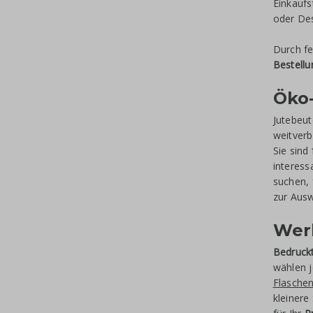
Einkaufs
oder Des
Durch f
Bestell
Öko-
Jutebeut
weitverb
Sie sind
interess
suchen, 
zur Ausw
Werb
Bedruckt
wählen j
Flasche
kleinere