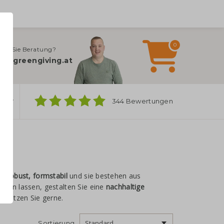
0
gen Sie Beratung?
fo@greengiving.at
ber
344 Bewertungen
el:
robust, formstabil
und sie bestehen aus
cken lassen, gestalten Sie eine
nachhaltige
rstützen Sie gerne.
Sortierung