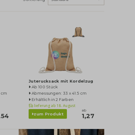
Juterucksack mit Kordelzug
Ab 100 Stück
8 cm
Abmessungen: 33 x 41.5 cm
Erhältlich in 2 Farben
lieferung ab
18. August
ab
zum Produkt
,54
1,27