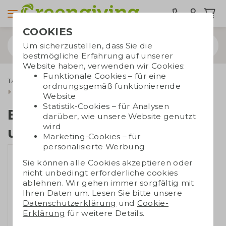
COOKIES
Um sicherzustellen, dass Sie die
bestmögliche Erfahrung auf unserer
Website haben, verwenden wir Cookies:
Funktionale Cookies – für eine
Taschen bedrucken
Tragetaschen
Jutebeutel
ordnungsgemäß funktionierende
Einkaufstasche Canvas und Jute
Website
Statistik-Cookies – für Analysen
Einkaufstasche Canvas
darüber, wie unsere Website genutzt
wird
und Jute
Marketing-Cookies – für
personalisierte Werbung
Sie können alle Cookies akzeptieren oder
nicht unbedingt erforderliche cookies
ablehnen. Wir gehen immer sorgfältig mit
Ihren Daten um. Lesen Sie bitte unsere
Datenschutzerklärung
und
Cookie-
Erklärung
für weitere Details.