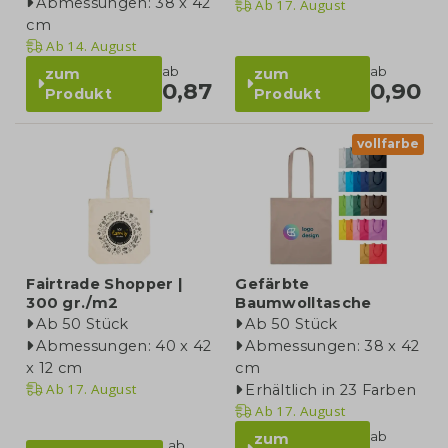
Abmessungen: 38 x 42
Ab
17. August
cm
Ab
14. August
ab
ab
zum
zum
0,87
0,90
Produkt
Produkt
vollfarbe
Fairtrade Shopper |
Gefärbte
300 gr./m2
Baumwolltasche
Ab 50 Stück
Ab 50 Stück
Abmessungen: 40 x 42
Abmessungen: 38 x 42
x 12 cm
cm
Ab
17. August
Erhältlich in 23 Farben
Ab
17. August
ab
zum
ab