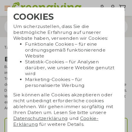
COOKIES
Um sicherzustellen, dass Sie die
bestmögliche Erfahrung auf unserer
Website haben, verwenden wir Cookies:
Funktionale Cookies – für eine
Taschen bedrucken
Tragetaschen
Baumwolltaschen
ordnungsgemäß funktionierende
Website
Baumwolltaschen bedrucken
Statistik-Cookies – für Analysen
Baumwolltaschen bedrucken - Werbung mit Baumwolltaschen ist
darüber, wie unsere Website genutzt
immer eine gute Idee. Gerade jetzt, wo Baumwolltaschen völlig im
wird
Trend liegen, ist die Nachfrage bei Greengiving groß. Kein Wunder,
Marketing-Cookies – für
denn das saubere Finish, die solide Qualität und der hervorragende
personalisierte Werbung
Druck der Taschen bieten Ihnen ein gutes Preis-Leistungs-Verhältnis.
Sie können alle Cookies akzeptieren oder
Wenn Sie die Tasche mit Ihrem Text oder Logo bedrucken, entsteht
nicht unbedingt erforderliche cookies
ein schönes und nachhaltiges Geschenk. Haben Sie Fragen zu der
ablehnen. Wir gehen immer sorgfältig mit
Auswahl der Taschen? Wenden Sie sich an unsere Verkaufsberater.
Ihren Daten um. Lesen Sie bitte unsere
Datenschutzerklärung
und
Cookie-
Erklärung
für weitere Details.
Top 5 beliebte Taschen