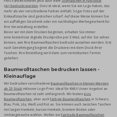
PMS-Farben können jetzt auch viele
Stofftaschen in Fullcolour
(4c) bedruckt werden
. Dies ist ideal, wenn Sie ein Logo haben, das
mehr als vier verschiedene Farben enthält. Sogar Fotos auf der
Einkaufstasche sind gestochen scharf. Auf diese Weise können Sie
ein auffälliges Geschenk oder ein nachhaltiges Werbegeschenk für
Ihre Veranstaltung erstellen.
Bevor wir mit dem Drucken beginnen, erhalten Sie immer
eine kostenlose digitale Druckprobe per E-Mail, auf der Sie sehen
können, wie Ihre Baumwolltaschen bedruckt aussehen werden. Erst
nach Genehmigung beginnt die Druckerei mit dem Druck Ihrer
Taschen. Ihre Bestellung wird dann zum vereinbarten Termin
geliefert.
Baumwolltaschen bedrucken lassen -
Kleinauflage
Wir bedrucken verschiedene
Baumwolltaschen in kleinen Mengen
ab 25 Stück
inklusive Logo-Print. Ideal für KMU! Unser Angebot an
Baumwolltaschen ist sehr umfangreich. Wir bieten
ecru
Baumwolltaschen
, aber auch
farbige Baumwolltaschen
in Schwarz,
Blau, Pink, Lila, Weiß und Rot an. Sie können auch zwischen Taschen
mit langen Henkeln, kurzen Henkeln, breitem Boden oder
Umhängetasche wählen. Wollen sie
Fairtrade Baumwolltaschen