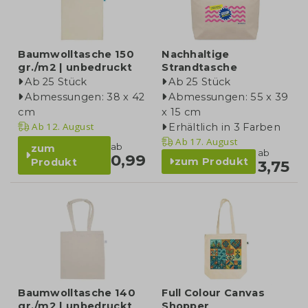
Baumwolltasche 150
Nachhaltige
gr./m2 | unbedruckt
Strandtasche
Ab 25 Stück
Ab 25 Stück
Abmessungen: 38 x 42
Abmessungen: 55 x 39
cm
x 15 cm
Ab
12. August
Erhältlich in 3 Farben
Ab
17. August
ab
zum
ab
0,99
zum Produkt
Produkt
3,75
Baumwolltasche 140
Full Colour Canvas
gr./m2 | unbedruckt
Shopper