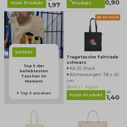
0,90
zum Produkt
Produkt
1,97
ab 25 stück
beliebt
Tragetasche Fairtrade
schwarz
Top 5 der
Ab 25 Stück
beliebtesten
Abmessungen: 38 x 42
Taschen im
cm
Moment
Ab
17. August
ab
Top 5 ansehen
zum Produkt
1,40