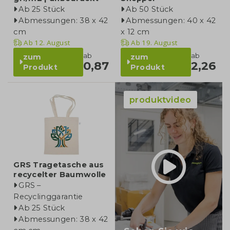
Ab 25 Stück
Ab 50 Stück
Abmessungen: 38 x 42
Abmessungen: 40 x 42
cm
x 12 cm
Ab
12. August
Ab
19. August
ab
ab
zum
zum
0,87
2,26
Produkt
Produkt
produktvideo
GRS Tragetasche aus
recycelter Baumwolle
GRS –
Recyclinggarantie
Ab 25 Stück
Abmessungen: 38 x 42