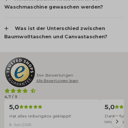
Waschmaschine gewaschen werden?
Was ist der Unterschied zwischen
Baumwolltaschen und Canvastaschen?
344 Bewertungen
Alle Bewertungen lesen
4,7 / 5
5,0
5,0
Hat alles reibungslos geklappt!
Danke für d
time angek
8. Juni 2026