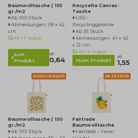
Baumwolltasche | 155
Recycelte Canvas-
gr./m2
Tasche
Ab 100 Stück
GRS –
Abmessungen: 38 x 42
Recyclinggarantie
cm
Ab 25 Stück
Ab
17. August
Abmessungen: 41 x 42
x 12 cm
Ab
14. August
ab
zum
ab
0,64
zum Produkt
Produkt
1,55
meist verkauft
ab 25 stück
Baumwolltasche | 150
Fairtrade
gr./m2
Baumwolltasche
Ab 100 Stück
Fairtrade – Fairer