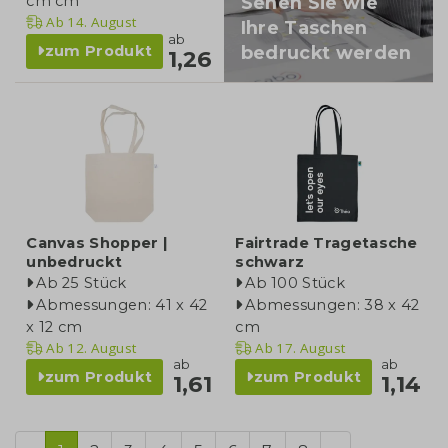
Sehen Sie wie
cm cm
Ab
14. August
Ihre Taschen
ab
bedruckt werden
zum Produkt
1,26
Canvas Shopper |
Fairtrade Tragetasche
unbedruckt
schwarz
Ab 25 Stück
Ab 100 Stück
Abmessungen: 41 x 42
Abmessungen: 38 x 42
x 12 cm
cm
Ab
12. August
Ab
17. August
ab
ab
zum Produkt
zum Produkt
1,61
1,14