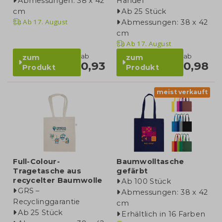
Abmessungen: 38 x 42
Handel
cm
Ab 25 Stück
Ab
17. August
Abmessungen: 38 x 42
cm
Ab
17. August
ab
ab
zum
zum
0,93
0,98
Produkt
Produkt
meist verkauft
Full-Colour-
Baumwolltasche
Tragetasche aus
gefärbt
recycelter Baumwolle
Ab 100 Stück
GRS –
Abmessungen: 38 x 42
Recyclinggarantie
cm
Ab 25 Stück
Erhältlich in 16 Farben