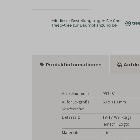
Produktinformationen
Aufdr
Artikelnummer:
993481
Aufdruckgröße
60 x 110 mm
Vorderseite
:
Lieferzeit:
13-17 Werktage
(einschl. Logo)
Material:
Jute