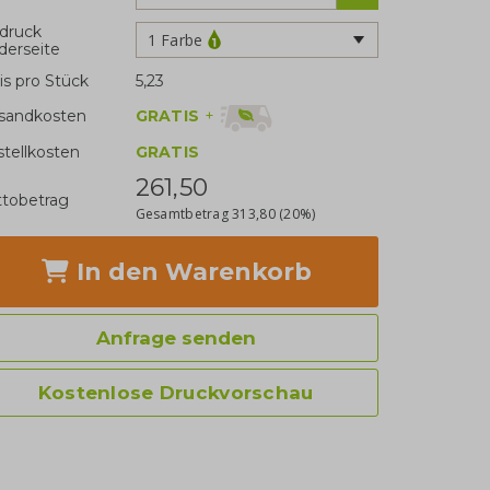
druck
1 Farbe
derseite
is pro Stück
5,23
GRATIS
+
sandkosten
stellkosten
GRATIS
261,50
tobetrag
Gesamtbetrag
313,80
(20%)
In den Warenkorb
Anfrage senden
Kostenlose Druckvorschau