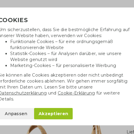
COOKIES
Um sicherzustellen, dass Sie die bestmögliche Erfahrung auf
Benöti
unserer Website haben, verwenden wir Cookies:
in
Funktionale Cookies – für eine ordnungsgemäß
funktionierende Website
Statistik-Cookies – für Analysen darüber, wie unsere
Website genutzt wird
Baumwolltaschen
Trinkwaren
Kugelschrei
Marketing-Cookies – für personalisierte Werbung
Sie können alle Cookies akzeptieren oder nicht unbedingt
Jutebeutel
Doppelte Weintasche
erforderliche cookies ablehnen. Wir gehen immer sorgfältig
mit Ihren Daten um. Lesen Sie bitte unsere
Datenschutzerklärung
und
Cookie-Erklärung
für weitere
sche
Details.
Anpassen
Akzeptieren
Stü
Li