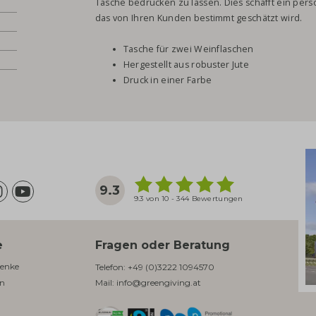
Tasche bedrucken zu lassen. Dies schafft ein pers
das von Ihren Kunden bestimmt geschätzt wird.
Tasche für zwei Weinflaschen
Hergestellt aus robuster Jute
Druck in einer Farbe
9.3
9.3 von 10 - 344 Bewertungen
e
Fragen oder Beratung
enke​
Telefon:
+49 (0)3222 1094570
en
Mail:
info@greengiving.at