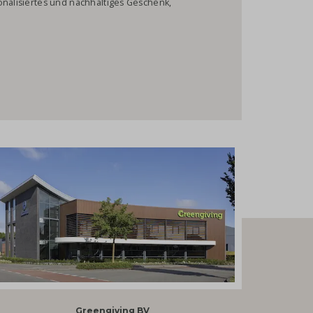
onalisiertes und nachhaltiges Geschenk,
Greengiving BV