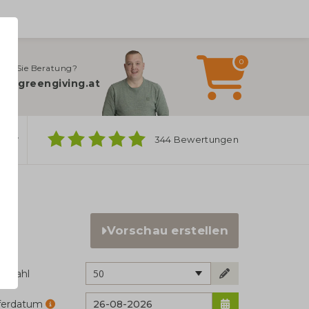
0
gen Sie Beratung?
fo@greengiving.at
ber
344 Bewertungen
Vorschau erstellen
50
ckzahl
eferdatum