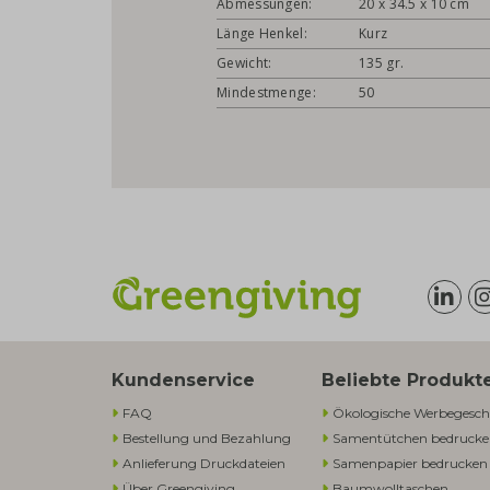
Abmessungen:
20 x 34.5 x 10 cm
Länge Henkel:
Kurz
Gewicht:
135 gr.
Mindestmenge:
50
Kundenservice
Beliebte Produkt
FAQ
Ökologische Werbegesch
Bestellung und Bezahlung
Samentütchen bedruck
Anlieferung Druckdateien
Samenpapier bedrucken
Über Greengiving
Baumwolltaschen​