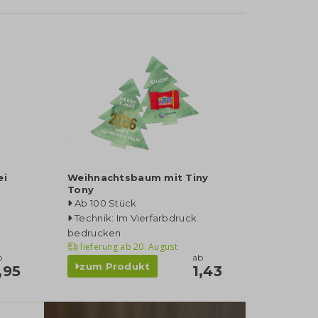
ei
Weihnachtsbaum mit Tiny
Tony
Ab 100 Stück
Technik: Im Vierfarbdruck
bedrucken
lieferung ab
20. August
b
ab
zum Produkt
,95
1,43