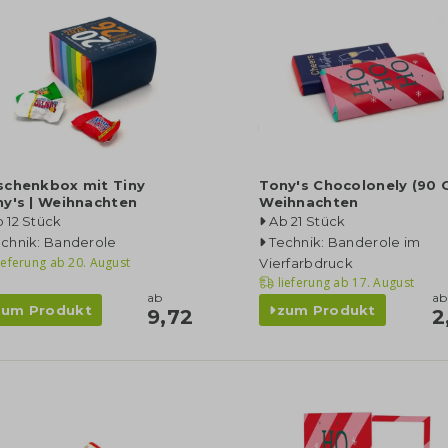
schenkbox mit Tiny
Tony's Chocolonely (90 G
y's | Weihnachten
Weihnachten
 12 Stück
Ab 21 Stück
echnik: Banderole
Technik: Banderole im
ieferung ab
20. August
Vierfarbdruck
lieferung ab
17. August
ab
ab
zum Produkt
zum Produkt
9,72
2