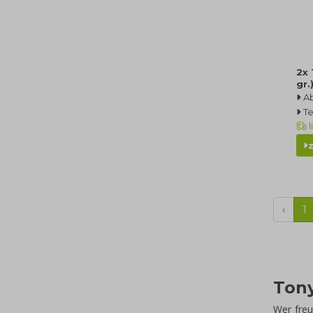
2x 
gr.
A
T
l
‹
1
Tony
Wer freu