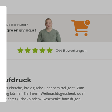
0
gen Sie Beratung?
fo@greengiving.at
ber
344 Bewertungen
Aufdruck
 um ehrliche, biologische Lebensmittel geht. Zum
engiving können Sie Ihrem Weihnachtsgeschenk oder
nes unserer (Schokoladen-)Geschenke hinzufügen.