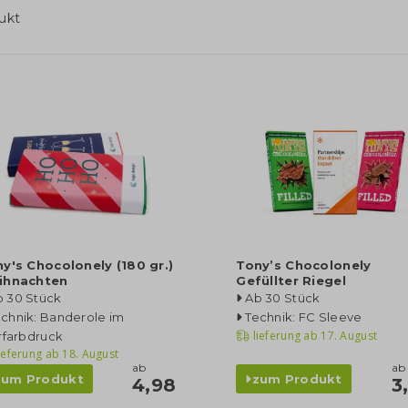
ukt
y's Chocolonely (180 gr.)
Tony’s Chocolonely
ihnachten
Gefüllter Riegel
b 30 Stück
Ab 30 Stück
chnik: Banderole im
Technik: FC Sleeve
lieferung ab
17. August
rfarbdruck
ieferung ab
18. August
ab
ab
zum Produkt
zum Produkt
4,98
3