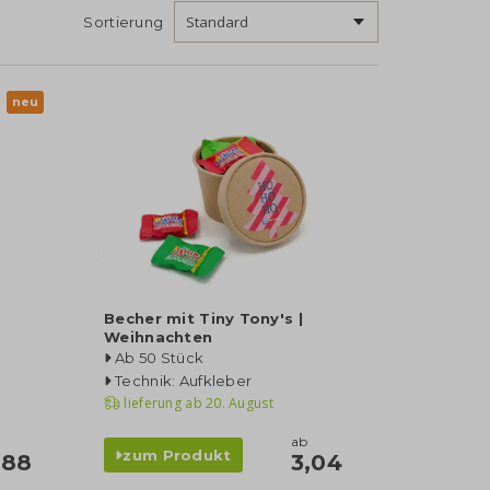
Sortierung
neu
Becher mit Tiny Tony's |
Weihnachten
Ab 50 Stück
Technik: Aufkleber
lieferung ab
20. August
ab
zum Produkt
,88
3,04