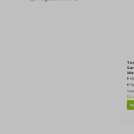
Ton
Sa
We
A
Te
Vie
l