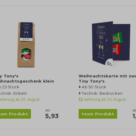
y Tony's
Weihnachtskarte mit zw
ihnachtsgeschenk klein
Tiny Tony's
 25 Stück
Ab 50 Stück
chnik: Etikett
Technik: Bedrucken
ieferung ab
20. August
lieferung ab
20. August
ab
a
zum Produkt
zum Produkt
5,93
1