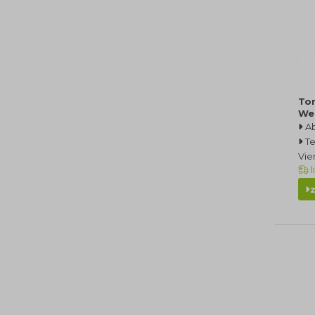
Ton
We
A
Te
Vie
l