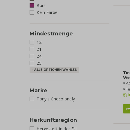
Bunt
Kein Farbe
Mindestmenge
12
21
24
25
ALLE OPTIONEN WÄHLEN
Tin
We
Ab
Te
Marke
l
Tony's Chocolonely
Herkunftsregion
Hergestellt in der EU