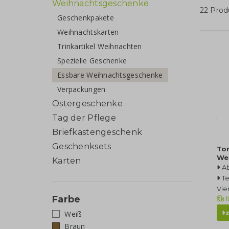
Weihnachtsgeschenke
22 Prod
Geschenkpakete
Weihnachtskarten
Trinkartikel Weihnachten
Spezielle Geschenke
Essbare Weihnachtsgeschenke
Verpackungen
Ostergeschenke
Tag der Pflege
Briefkastengeschenk
Geschenksets
Ton
We
Karten
A
Te
Vie
Farbe
l
Weiß
Braun