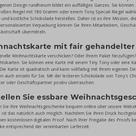
genen Design rundherum bildet ein auffälliges Ganzes. Sie können
oßen Riegel mit 180 Gramm oder einem Tony Special-Riegel wählen
e und köstliche Schokolade herstellen. Daher ist es ihre Mission, 
personalisierten Verpackung können Sie Ihren Mitarbeitern, Gesch
botschaft übermitteln.
nachtskarte mit fair gehandelte
ginelle Weihnachtskarte verschicken? Oder Ihrem Paket hinzufügen
tskarten. Sie können eine Karte mit einem Tiny Tony oder eine K
Die Karte ist quadratisch und kann vollfarbig mit Ihrem eigenen 
en auch einzeln für Sie. Mit der leckeren Schokolade von Tony's C
ter oder Geschäftspartner positiv überraschen.
tellen Sie essbare Weihnachtsges
n Sie Ihre Weihnachtsgeschenke bequem online über unsere Websit
, ist das natürlich auch möglich. Nachdem Sie Ihren Druck hochge
nen kostenlosen digitalen Proof. Nach Ihrer Freigabe des Proofs be
e entsprechend der vereinbarten Lieferzeit.