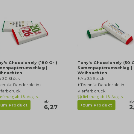
y's Chocolonely (180 Gr.)
Tony's Chocolonely (50 G
menpapierumschlag |
Samenpapierumschlag |
ihnachten
Weihnachten
b 30 Stück
Ab 35 Stück
chnik: Banderole im
Technik: Banderole im
rfarbdruck
Vierfarbdruck
ieferung ab
18. August
lieferung ab
18. August
ab
ab
zum Produkt
zum Produkt
6,27
2