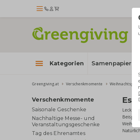
Kategorien
Samenpapier
Greengiving.at
Verschenkmomente
Weihnachtsgesc
Ess
Verschenkmomente
Saisonale Geschenke
Leckere 
Beispiel
Nachhaltige Messe- und
Weihnach
Veranstaltungsgeschenke
Natürlic
Tag des Ehrenamtes