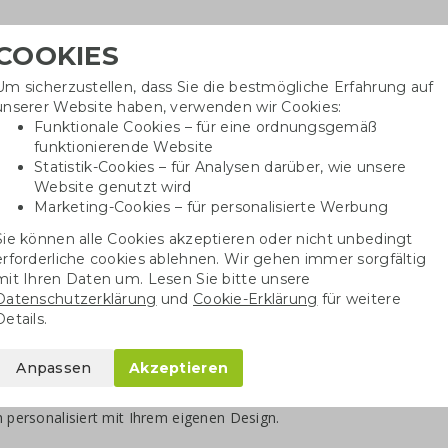
COOKIES
Um sicherzustellen, dass Sie die bestmögliche Erfahrung auf
Benöti
unserer Website haben, verwenden wir Cookies:
in
Funktionale Cookies – für eine ordnungsgemäß
funktionierende Website
Statistik-Cookies – für Analysen darüber, wie unsere
Website genutzt wird
Baumwolltaschen
Trinkwaren
Kugelschrei
Marketing-Cookies – für personalisierte Werbung
Sie können alle Cookies akzeptieren oder nicht unbedingt
erforderliche cookies ablehnen. Wir gehen immer sorgfältig
henke
Essbare Weihnachtsgeschenke
mit Ihren Daten um. Lesen Sie bitte unsere
Datenschutzerklärung
und
Cookie-Erklärung
für weitere
bare Weihnachtsgeschenke mit 
Details.
Süßigkeiten passen immer gut zu Weihnachten, besonders wenn es
Anpassen
Akzeptieren
 die fair gehandelte Schokolade von Tony's Chocolonely. Bei Gre
tspaket eine originelle, nachhaltige Note verleihen, indem Sie ei
h personalisiert mit Ihrem eigenen Design.