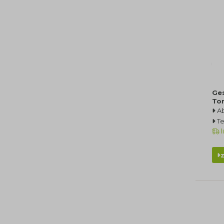
Ge
Ton
Ab
T
l