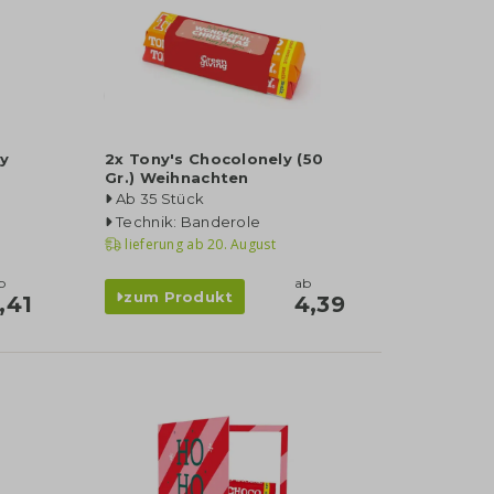
y
2x Tony's Chocolonely (50
Gr.) Weihnachten
Ab 35 Stück
Technik: Banderole
lieferung ab
20. August
b
ab
zum Produkt
,41
4,39