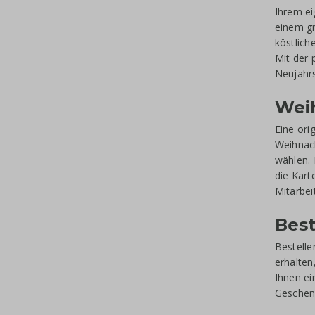
Ihrem ei
einem gr
köstlich
Mit der 
Neujahrs
Weih
Eine ori
Weihnach
wählen. 
die Kart
Mitarbei
Bes
Bestelle
erhalten
Ihnen ei
Geschenk