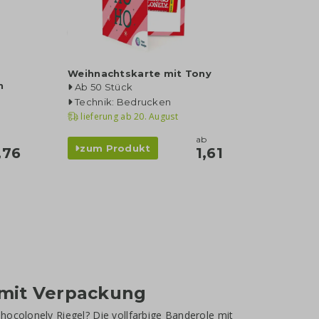
Weihnachtskarte mit Tony
n
Ab 50 Stück
Technik: Bedrucken
lieferung ab
20. August
ab
zum Produkt
,76
1,61
 mit Verpackung
hocolonely Riegel? Die vollfarbige Banderole mit