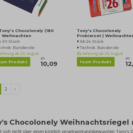
Tony's Chocolonely (180
Tony's Chocolonely
) Weihnachten
Probierset | Weihnachte
b 30 Stück
Ab 24 Stück
echnik: Banderole
Technik: Banderole
ieferung ab
20. August
lieferung ab
20. August
ab
ab
zum Produkt
zum Produkt
10,09
12
2
›
's Chocolonely Weihnachtsriegel
t sich nicht über einen köstlich verantwortungsbewussten Tony's C