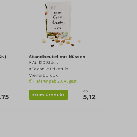
r.)
Standbeutel mit Nüssen
Ab 150 Stück
Technik: Etikett in
Vierfarbdruck
lieferung ab
20. August
ab
zum Produkt
,75
5,12