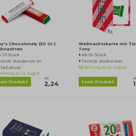
y's Chocolonely (50 Gr.)
Weihnachtskarte mit Tin
ihnachten
Tony
b 35 Stück
Ab 50 Stück
chnik: Banderole im
Technik: Bedrucken
lieferung ab
20. August
rfarbdruck
ieferung ab
18. August
ab
a
zum Produkt
zum Produkt
2,24
1