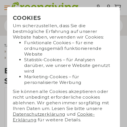
COOKIES
Um sicherzustellen, dass Sie die
bestmögliche Erfahrung auf unserer
Website haben, verwenden wir Cookies:
Funktionale Cookies – für eine
Taschen bedrucken
Tragetaschen
Baumwolltaschen
ordnungsgemäß funktionierende
Baumwollshopper S bis XL
Website
Baumwolltasche mit Schulterriemen
Statistik-Cookies – für Analysen
darüber, wie unsere Website genutzt
Baumwolltasche mit
wird
Marketing-Cookies – für
Schulterriemen
personalisierte Werbung
Sie können alle Cookies akzeptieren oder
nicht unbedingt erforderliche cookies
ablehnen. Wir gehen immer sorgfältig mit
Ihren Daten um. Lesen Sie bitte unsere
Datenschutzerklärung
und
Cookie-
Erklärung
für weitere Details.