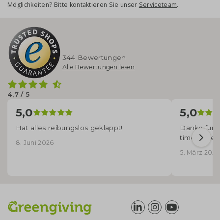
Möglichkeiten? Bitte kontaktieren Sie unser
Serviceteam
.
344 Bewertungen
Alle Bewertungen lesen
4,7 / 5
5,0
5,0
Hat alles reibungslos geklappt!
Danke für d
time angek
8. Juni 2026
5. März 2026