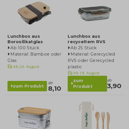
Lunchbox aus
Lunchbox aus
Borosilikatglas
recyceltem RVS
Ab 100 Stück
Ab 25 Stück
Material: Bamboe oder
Material: Gerecycled
Glas
RVS oder Gerecycled
Ab
20. August
plastic
Ab
18. August
ab
zum
ab
3,90
zum Produkt
Produkt
8,10