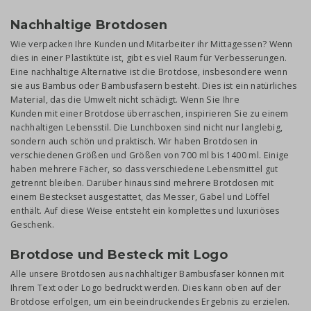
Nachhaltige Brotdosen
Wie verpacken Ihre Kunden und Mitarbeiter ihr Mittagessen? Wenn
dies in einer Plastiktüte ist, gibt es viel Raum für Verbesserungen.
Eine nachhaltige Alternative ist die Brotdose, insbesondere wenn
sie aus Bambus oder Bambusfasern besteht. Dies ist ein natürliches
Material, das die Umwelt nicht schädigt. Wenn Sie Ihre
Kunden mit einer Brotdose überraschen, inspirieren Sie zu einem
nachhaltigen Lebensstil. Die Lunchboxen sind nicht nur langlebig,
sondern auch schön und praktisch. Wir haben Brotdosen in
verschiedenen Größen und Größen von 700 ml bis 1400 ml. Einige
haben mehrere Fächer, so dass verschiedene Lebensmittel gut
getrennt bleiben. Darüber hinaus sind mehrere Brotdosen mit
einem Besteckset ausgestattet, das Messer, Gabel und Löffel
enthält. Auf diese Weise entsteht ein komplettes und luxuriöses
Geschenk.
Brotdose und Besteck mit Logo
Alle unsere Brotdosen aus nachhaltiger Bambusfaser können mit
Ihrem Text oder Logo bedruckt werden. Dies kann oben auf der
Brotdose erfolgen, um ein beeindruckendes Ergebnis zu erzielen.