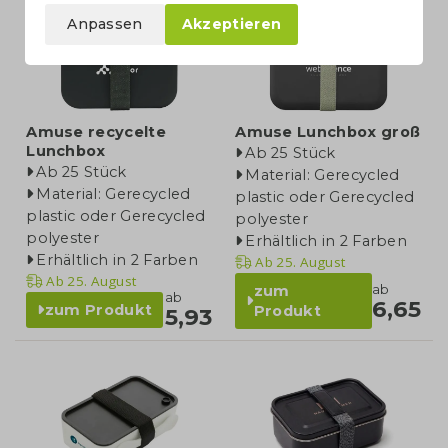
Anpassen
Akzeptieren
Amuse recycelte
Amuse Lunchbox groß
Lunchbox
Ab 25 Stück
Ab 25 Stück
Material: Gerecycled
Material: Gerecycled
plastic oder Gerecycled
plastic oder Gerecycled
polyester
polyester
Erhältlich in 2 Farben
Erhältlich in 2 Farben
Ab
25. August
Ab
25. August
ab
zum
ab
6,65
zum Produkt
Produkt
5,93