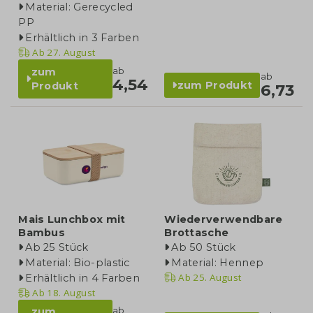
Material: Gerecycled
PP
Erhältlich in 3 Farben
Ab
27. August
ab
zum
ab
4,54
zum Produkt
Produkt
6,73
Mais Lunchbox mit
Wiederverwendbare
Bambus
Brottasche
Ab 25 Stück
Ab 50 Stück
Material: Bio-plastic
Material: Hennep
Ab
25. August
Erhältlich in 4 Farben
Ab
18. August
ab
zum