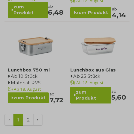
Ab
18. August
ab
zum
ab
6,48
zum Produkt
Produkt
4,14
Lunchbox 750 ml
Lunchbox aus Glas
Ab 10 Stück
Ab 25 Stück
Ab
18. August
Material: RVS
Ab
18. August
ab
zum
ab
5,60
zum Produkt
Produkt
7,72
‹
1
2
›