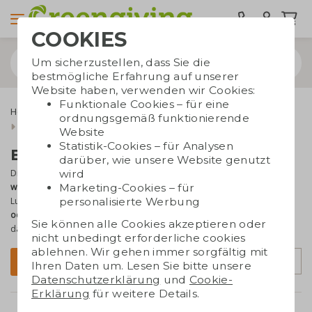
COOKIES
Um sicherzustellen, dass Sie die
bestmögliche Erfahrung auf unserer
Website haben, verwenden wir Cookies:
Funktionale Cookies – für eine
Home & Living
Geschenke für die Küche
ordnungsgemäß funktionierende
Brotdosen und Bestecksets
Website
Statistik-Cookies – für Analysen
Brotdosen und Bestecksets
darüber, wie unsere Website genutzt
wird
Die nachhaltigste Art, Lebensmittel mitzunehmen? Eine
Marketing-Cookies – für
wiederverwendbare
Brotdose! Statt Einwegplastik bieten unsere
personalisierte Werbung
Lunchboxen und Bestecksets eine langlebige Lösung –
aus Bambus
oder Weizenstroh
. Mit Ihrem Logo
bedruckt oder graviert
wird
Sie können alle Cookies akzeptieren oder
daraus ein praktisches und umweltfreundliches Werbegeschenk.
nicht unbedingt erforderliche cookies
ablehnen. Wir gehen immer sorgfältig mit
Sortierung
Filter
Ihren Daten um. Lesen Sie bitte unsere
Datenschutzerklärung
und
Cookie-
Erklärung
für weitere Details.