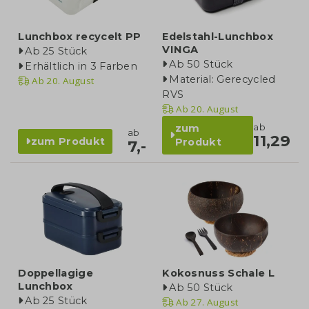
Lunchbox recycelt PP
Edelstahl-Lunchbox
VINGA
Ab 25 Stück
Ab 50 Stück
Erhältlich in 3 Farben
Material: Gerecycled
Ab
20. August
RVS
Ab
20. August
ab
zum
ab
11,29
zum Produkt
Produkt
7,-
Doppellagige
Kokosnuss Schale L
Lunchbox
Ab 50 Stück
Ab 25 Stück
Ab
27. August