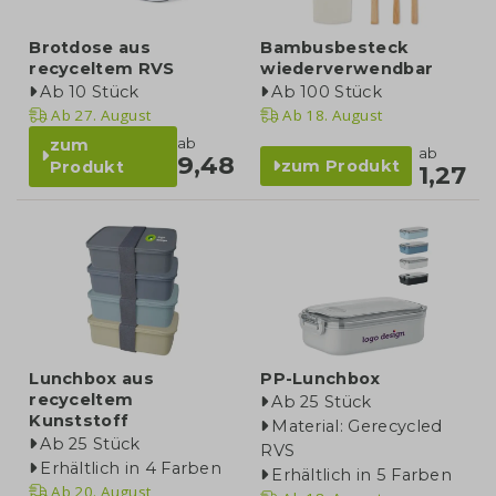
Brotdose aus
Bambusbesteck
recyceltem RVS
wiederverwendbar
Ab 10 Stück
Ab 100 Stück
Ab
27. August
Ab
18. August
ab
zum
ab
9,48
zum Produkt
Produkt
1,27
Lunchbox aus
PP-Lunchbox
recyceltem
Ab 25 Stück
Kunststoff
Material: Gerecycled
Ab 25 Stück
RVS
Erhältlich in 4 Farben
Erhältlich in 5 Farben
Ab
20. August