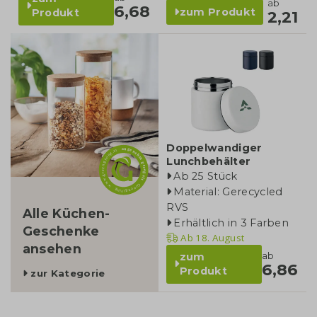
ab
6,68
zum Produkt
Produkt
2,21
kategorie
Doppelwandiger
Lunchbehälter
Ab 25 Stück
Material: Gerecycled
RVS
Alle Küchen-
Erhältlich in 3 Farben
Geschenke
Ab
18. August
ansehen
ab
zum
6,86
Produkt
zur Kategorie