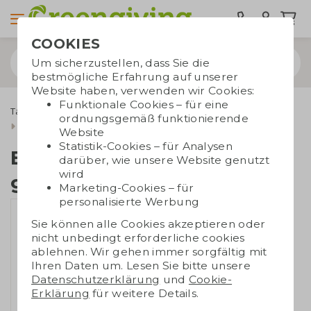
COOKIES
Um sicherzustellen, dass Sie die
bestmögliche Erfahrung auf unserer
Website haben, verwenden wir Cookies:
Funktionale Cookies – für eine
Taschen bedrucken
Tragetaschen
Baumwolltaschen
ordnungsgemäß funktionierende
Ecru Baumwolltaschen
Baumwoll Shopper groß | 175 gr./m2
Website
Statistik-Cookies – für Analysen
Baumwoll Shopper
darüber, wie unsere Website genutzt
wird
groß | 175 gr./m2
Marketing-Cookies – für
personalisierte Werbung
Sie können alle Cookies akzeptieren oder
nicht unbedingt erforderliche cookies
ablehnen. Wir gehen immer sorgfältig mit
Ihren Daten um. Lesen Sie bitte unsere
Datenschutzerklärung
und
Cookie-
Erklärung
für weitere Details.