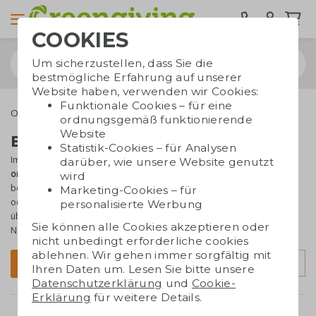
COOKIES
Um sicherzustellen, dass Sie die
bestmögliche Erfahrung auf unserer
Website haben, verwenden wir Cookies:
Funktionale Cookies – für eine
Outdoor & Freizeit
Sonnenbrillen
ordnungsgemäß funktionierende
Website
Bedruckte Sonnenbrillen
Statistik-Cookies – für Analysen
Im Sommer unverzichtbar: die Sonnenbrille – und deshalb ein
darüber, wie unsere Website genutzt
originelles Werbegeschenk
. Die Sonnenbrillen von Greengiving
wird
bestehen
aus nachhaltigen Materialien
wie Bambus, Weizenstroh
Marketing-Cookies – für
oder RPET und haben dadurch einen besonderen Look. Da sie
personalisierte Werbung
überall getragen werden, ist Ihre Marke
an vielen Orten sichtbar
.
Sie können alle Cookies akzeptieren oder
Nachhaltige Werbung, die ins Auge fällt!
nicht unbedingt erforderliche cookies
ablehnen. Wir gehen immer sorgfältig mit
Sortierung
Filter
Ihren Daten um. Lesen Sie bitte unsere
Datenschutzerklärung
und
Cookie-
Erklärung
für weitere Details.