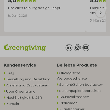
5,0
5,0
Hat alles reibungslos geklappt!
Danke für d
time angek
8. Juni 2026
5. März 2026
Kundenservice
Beliebte Produkte
FAQ
Ökologische
Werbegeschenke​
Bestellung und Bezahlung
Samentütchen bedrucken
Anlieferung Druckdateien
Samenpapier bedrucken
Über Greengiving
Baumwolltaschen​
Nachhaltigkeit & CSR
Trinkwaren
Kontakt
Kugelschreiber