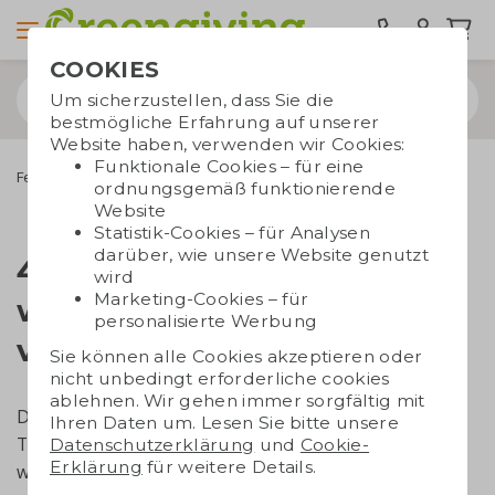
COOKIES
Um sicherzustellen, dass Sie die
bestmögliche Erfahrung auf unserer
Website haben, verwenden wir Cookies:
Funktionale Cookies – für eine
Fehler
ordnungsgemäß funktionierende
Website
Statistik-Cookies – für Analysen
darüber, wie unsere Website genutzt
404 – Diese Seite hat sich
wird
Marketing-Cookies – für
wohl nachhaltig
personalisierte Werbung
verabschiedet
Sie können alle Cookies akzeptieren oder
nicht unbedingt erforderliche cookies
ablehnen. Wir gehen immer sorgfältig mit
Der Link führt leider ins Leere. Vielleicht hat sich ein
Ihren Daten um. Lesen Sie bitte unsere
Tippfehler in die URL eingeschlichen. Oder die Seite
Datenschutzerklärung
und
Cookie-
Erklärung
für weitere Details.
wurde verschoben und ist nicht mehr verfügbar.