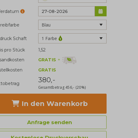
eferdatum
reibfarbe
1 Farbe
druck Schaft
is pro Stück
1,52
GRATIS
+
sandkosten
stellkosten
GRATIS
380,-
tobetrag
Gesamtbetrag
456,-
(20%)
In den Warenkorb
Anfrage senden
Kostenlose Druckvorschau