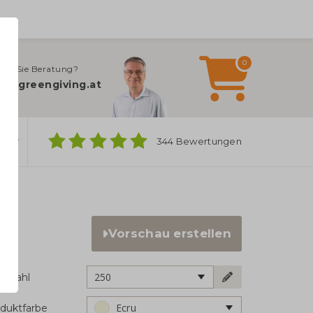
0
gen Sie Beratung?
fo@greengiving.at
ber
344 Bewertungen
Vorschau erstellen
250
ckzahl
Ecru
duktfarbe