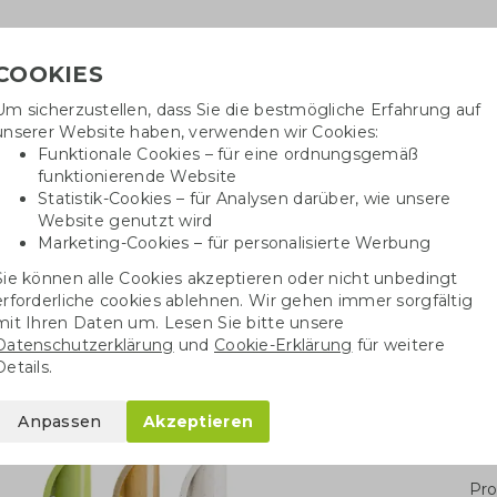
COOKIES
Um sicherzustellen, dass Sie die bestmögliche Erfahrung auf
Benöti
unserer Website haben, verwenden wir Cookies:
in
Funktionale Cookies – für eine ordnungsgemäß
funktionierende Website
Statistik-Cookies – für Analysen darüber, wie unsere
Website genutzt wird
Baumwolltaschen
Trinkwaren
Kugelschrei
Marketing-Cookies – für personalisierte Werbung
Sie können alle Cookies akzeptieren oder nicht unbedingt
BIC Stift Super Clip Origin
erforderliche cookies ablehnen. Wir gehen immer sorgfältig
mit Ihren Daten um. Lesen Sie bitte unsere
Datenschutzerklärung
und
Cookie-Erklärung
für weitere
ip Origin
Details.
Anpassen
Akzeptieren
Stü
Pro