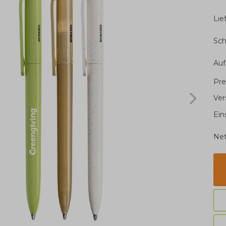
Li
Sch
Auf
Pre
Ver
Ein
Net