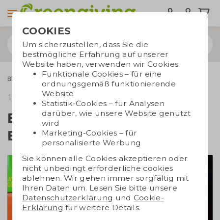
COOKIES
Um sicherzustellen, dass Sie die
bestmögliche Erfahrung auf unserer
Website haben, verwenden wir Cookies:
Funktionale Cookies – für eine
Blogs
Earth Day: Rettet die Bienen!
ordnungsgemäß funktionierende
Website
19. März 2019
Lesezeit 3 Min.
Statistik-Cookies – für Analysen
darüber, wie unsere Website genutzt
Earth Day: Rettet die
wird
Bienen!
Marketing-Cookies – für
personalisierte Werbung
Sie können alle Cookies akzeptieren oder
nicht unbedingt erforderliche cookies
ablehnen. Wir gehen immer sorgfältig mit
Ihren Daten um. Lesen Sie bitte unsere
Datenschutzerklärung
und
Cookie-
Erklärung
für weitere Details.