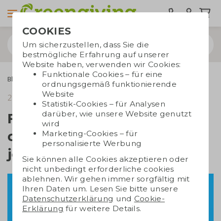
COOKIES
Um sicherzustellen, dass Sie die
bestmögliche Erfahrung auf unserer
Website haben, verwenden wir Cookies:
Funktionale Cookies – für eine
Blogs
Fairtrade-Werbegeschenke: die nachhaltige Wahl für jedes Unternehmen
ordnungsgemäß funktionierende
Website
25. Oktober 2024
Lesezeit 5 Min.
Statistik-Cookies – für Analysen
darüber, wie unsere Website genutzt
Fairtrade-Werbegeschenke:
wird
die nachhaltige Wahl für
Marketing-Cookies – für
personalisierte Werbung
jedes Unternehmen
Sie können alle Cookies akzeptieren oder
nicht unbedingt erforderliche cookies
ablehnen. Wir gehen immer sorgfältig mit
Ihren Daten um. Lesen Sie bitte unsere
Datenschutzerklärung
und
Cookie-
Erklärung
für weitere Details.