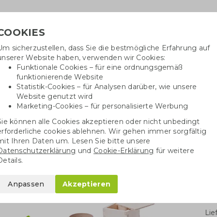
COOKIES
Um sicherzustellen, dass Sie die bestmögliche Erfahrung auf
Benöti
unserer Website haben, verwenden wir Cookies:
in
Funktionale Cookies – für eine ordnungsgemäß
funktionierende Website
Statistik-Cookies – für Analysen darüber, wie unsere
Website genutzt wird
Baumwolltaschen
Trinkwaren
Kugelschrei
Marketing-Cookies – für personalisierte Werbung
Sie können alle Cookies akzeptieren oder nicht unbedingt
n & Blumentöpfe
Blumentopf aus Holz mit Minze
erforderliche cookies ablehnen. Wir gehen immer sorgfältig
mit Ihren Daten um. Lesen Sie bitte unsere
Datenschutzerklärung
und
Cookie-Erklärung
für weitere
olz mit Minze
Details.
Anpassen
Akzeptieren
Stü
Li