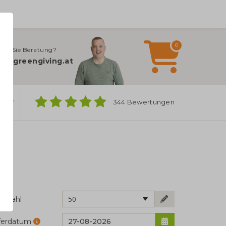
0
gen Sie Beratung?
fo@greengiving.at
ber
344 Bewertungen
50
ckzahl
eferdatum