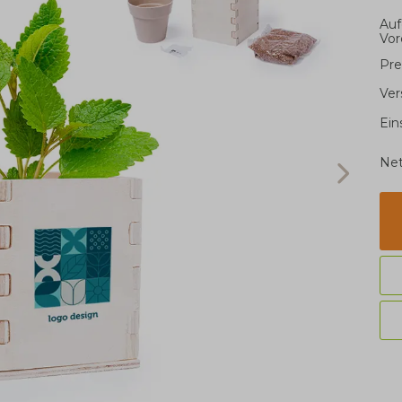
Auf
Vor
Pre
Ver
Ein
Net