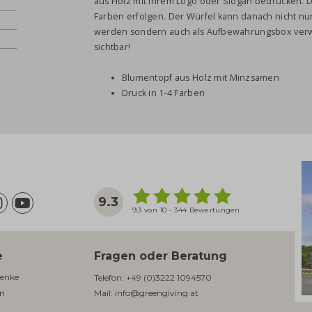
aus Holz mit Ihrem Logo oder Slogan bedrucken. D
Farben erfolgen. Der Würfel kann danach nicht 
werden sondern auch als Aufbewahrungsbox verwe
sichtbar!
Blumentopf aus Holz mit Minzsamen
Druck in 1-4 Farben
9.3
9.3 von 10 - 344 Bewertungen
e
Fragen oder Beratung
enke​
Telefon:
+49 (0)3222 1094570
en
Mail:
info@greengiving.at