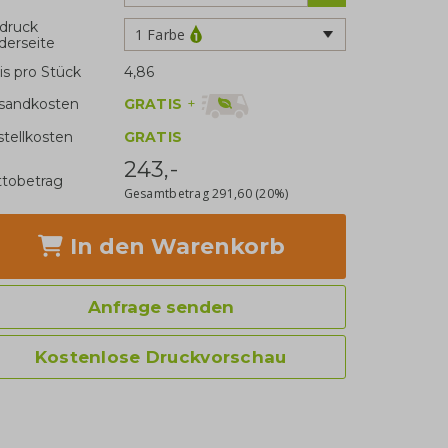
druck
1 Farbe
derseite
is pro Stück
4,86
GRATIS
+
sandkosten
stellkosten
GRATIS
243,-
tobetrag
Gesamtbetrag
291,60
(20%)
In den Warenkorb
Anfrage senden
Kostenlose Druckvorschau