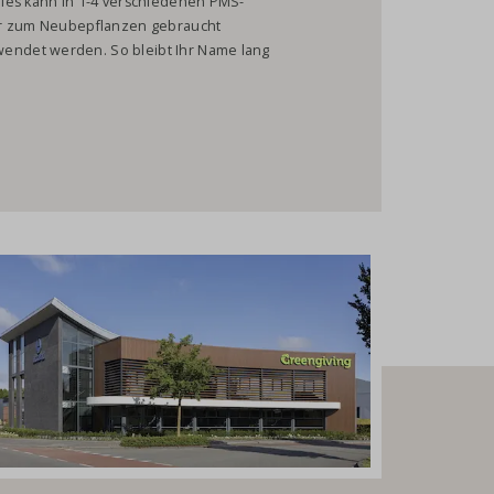
ies kann in 1-4 verschiedenen PMS-
nur zum Neubepflanzen gebraucht
ndet werden. So bleibt Ihr Name lang