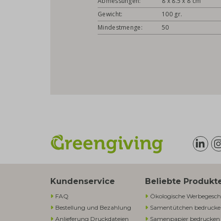
Abmessungen:
8 x 8.5 x 8 cm
Gewicht:
100 gr.
Mindestmenge:
50
Kundenservice
Beliebte Produkt
FAQ
Ökologische Werbegesch
Bestellung und Bezahlung
Samentütchen bedruck
Anlieferung Druckdateien
Samenpapier bedrucken