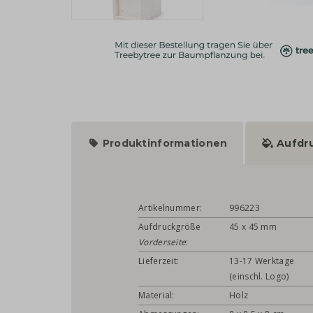
Produktinformationen
Aufdr
Artikelnummer:
996223
Aufdruckgröße
45 x 45 mm
Vorderseite
:
Lieferzeit:
13-17 Werktage
(einschl. Logo)
Material:
Holz