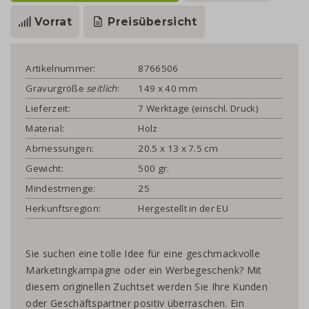
Vorrat
Preisübersicht
Artikelnummer:
8766506
Gravurgröße
seitlich
:
149 x 40 mm
Lieferzeit:
7 Werktage (einschl. Druck)
Material:
Holz
Abmessungen:
20.5 x 13 x 7.5 cm
Gewicht:
500 gr.
Mindestmenge:
25
Herkunftsregion:
Hergestellt in der EU
Sie suchen eine tolle Idee für eine geschmackvolle
Marketingkampagne oder ein Werbegeschenk? Mit
diesem originellen Zuchtset werden Sie Ihre Kunden
oder Geschäftspartner positiv überraschen. Ein