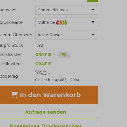
menwahl
Vollfarbe
druck Karte
keine Gravur
vieren Oberseite
is pro Stück
1,48
GRATIS
+
sandkosten
stellkosten
GRATIS
740,-
tobetrag
Gesamtbetrag
888,-
(20%)
In den Warenkorb
Anfrage senden
Kostenlose Druckvorschau