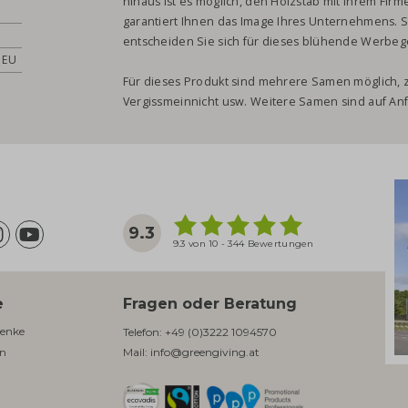
hinaus ist es möglich, den Holzstab mit Ihrem Firm
garantiert Ihnen das Image Ihres Unternehmens. S
entscheiden Sie sich für dieses blühende Werbeg
r EU
Für dieses Produkt sind mehrere Samen möglich, z
Vergissmeinnicht usw. Weitere Samen sind auf Anfr
9.3
9.3 von 10 - 344 Bewertungen
e
Fragen oder Beratung
enke​
Telefon:
+49 (0)3222 1094570
en
Mail:
info@greengiving.at