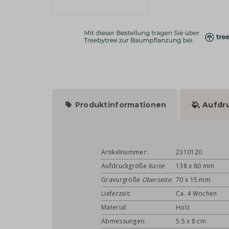
Produktinformationen
Aufdr
Artikelnummer:
2310120
Aufdruckgröße
Karte
:
138 x 80 mm
Gravurgröße
Oberseite
:
70 x 15 mm
Lieferzeit:
Ca. 4 Wochen
Material:
Holz
Abmessungen:
5.5 x 8 cm