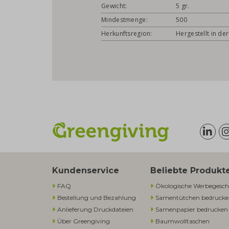
Gewicht:
5 gr.
Mindestmenge:
500
Herkunftsregion:
Hergestellt in de
Kundenservice
Beliebte Produkt
FAQ
Ökologische Werbegesch
Bestellung und Bezahlung
Samentütchen bedruck
Anlieferung Druckdateien
Samenpapier bedrucken
Über Greengiving
Baumwolltaschen​