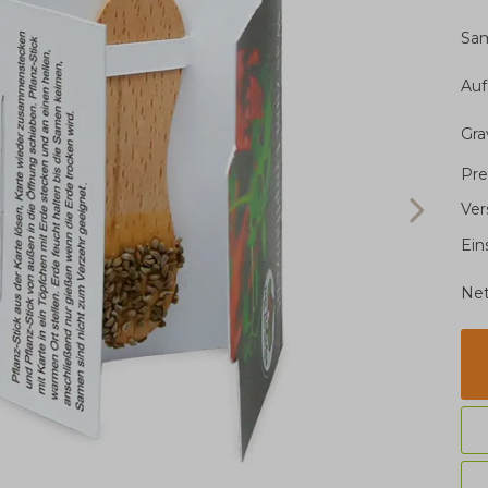
Sa
Auf
Gra
Pre
Ver
Ein
Net