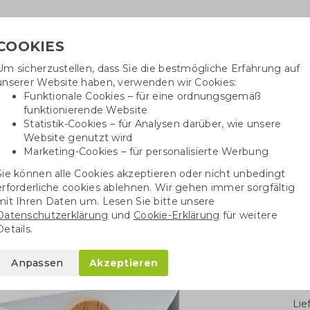
COOKIES
Um sicherzustellen, dass Sie die bestmögliche Erfahrung auf
Ben
unserer Website haben, verwenden wir Cookies:
Funktionale Cookies – für eine ordnungsgemäß
funktionierende Website
Statistik-Cookies – für Analysen darüber, wie unsere
Website genutzt wird
Baumwolltaschen
Trinkwaren
Kugelschrei
Marketing-Cookies – für personalisierte Werbung
Sie können alle Cookies akzeptieren oder nicht unbedingt
n & Blumentöpfe
Pflanzstock mit Samen
erforderliche cookies ablehnen. Wir gehen immer sorgfältig
mit Ihren Daten um. Lesen Sie bitte unsere
Datenschutzerklärung
und
Cookie-Erklärung
für weitere
Samen
Details.
Anpassen
Akzeptieren
Stü
Li