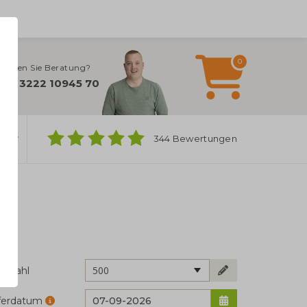
0
ötigen Sie Beratung?
+49 3222 10945 70
ber
344 Bewertungen
500
ckzahl
eferdatum