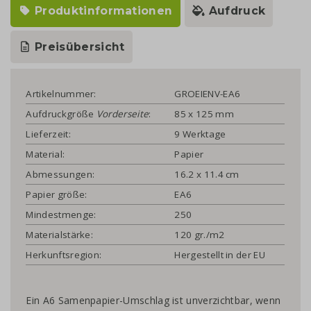
Produktinformationen
Aufdruck
Preisübersicht
Artikelnummer:
GROEIENV-EA6
Aufdruckgröße
Vorderseite
:
85 x 125 mm
Lieferzeit:
9 Werktage
Material:
Papier
Abmessungen:
16.2 x 11.4 cm
Papier größe:
EA6
Mindestmenge:
250
Materialstärke:
120 gr./m2
Herkunftsregion:
Hergestellt in der EU
Ein A6 Samenpapier-Umschlag ist unverzichtbar, wenn