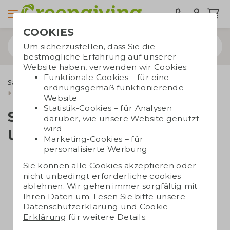
COOKIES
Um sicherzustellen, dass Sie die
bestmögliche Erfahrung auf unserer
Website haben, verwenden wir Cookies:
Funktionale Cookies – für eine
Samenpapier
Briefumschläge aus Samenpapier
ordnungsgemäß funktionierende
Samenpapier Umschlag A6
Website
Statistik-Cookies – für Analysen
Samenpapier
darüber, wie unsere Website genutzt
wird
Umschlag A6
Marketing-Cookies – für
personalisierte Werbung
Sie können alle Cookies akzeptieren oder
nicht unbedingt erforderliche cookies
ablehnen. Wir gehen immer sorgfältig mit
Ihren Daten um. Lesen Sie bitte unsere
Datenschutzerklärung
und
Cookie-
Erklärung
für weitere Details.