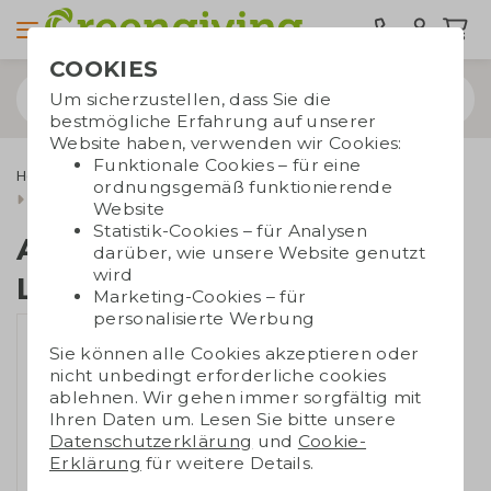
COOKIES
Um sicherzustellen, dass Sie die
bestmögliche Erfahrung auf unserer
Website haben, verwenden wir Cookies:
Funktionale Cookies – für eine
Home & Living
Geschenke für die Küche
ordnungsgemäß funktionierende
Brotdosen und Bestecksets
Amuse recycelte Lunchbox
Website
Statistik-Cookies – für Analysen
Amuse recycelte
darüber, wie unsere Website genutzt
wird
Lunchbox
Marketing-Cookies – für
personalisierte Werbung
Sie können alle Cookies akzeptieren oder
nicht unbedingt erforderliche cookies
ablehnen. Wir gehen immer sorgfältig mit
Ihren Daten um. Lesen Sie bitte unsere
Datenschutzerklärung
und
Cookie-
Erklärung
für weitere Details.