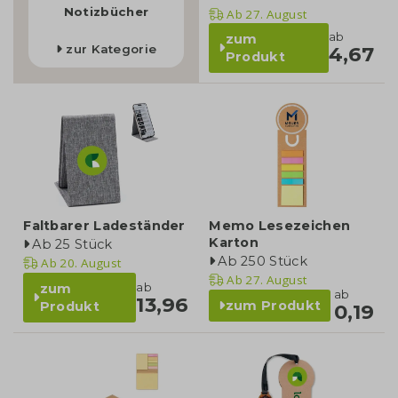
Notizbücher
Ab
27. August
ab
zum
zur Kategorie
4,67
Produkt
Faltbarer Ladeständer
Memo Lesezeichen
Karton
Ab 25 Stück
Ab 250 Stück
Ab
20. August
Ab
27. August
ab
zum
ab
13,96
zum Produkt
Produkt
0,19