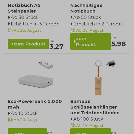
Notizbuch A5
Nachhaltiges
Steinpapier
Notizbuch
Ab 50 Stück
Ab 50 Stück
Erhältlich in 3 Farben
Erhältlich in 2 Farben
Ab
25. August
Ab
20. August
ab
zum
ab
5,98
zum Produkt
Produkt
3,27
Eco-Powerbank 5.000
Bambus
mAh
Schlüsselanhänger
und Telefonständer
Ab 10 Stück
Ab 100 Stück
Ab
20. August
Ab
18. August
ab
ab
zum
zum