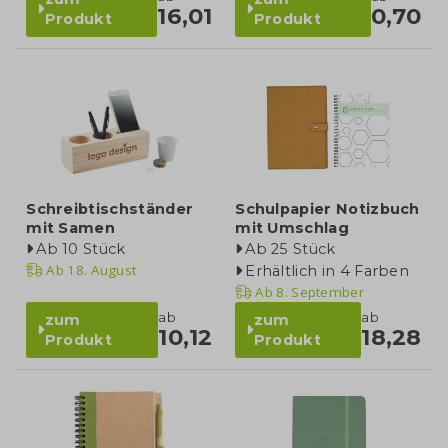
16,01
0,70
Produkt
Produkt
Schreibtischständer
Schulpapier Notizbuch
mit Samen
mit Umschlag
Ab 10 Stück
Ab 25 Stück
Ab
18. August
Erhältlich in 4 Farben
Ab
8. September
ab
ab
zum
zum
10,12
18,28
Produkt
Produkt