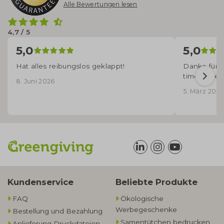
Alle Bewertungen lesen
4,7 / 5
5,0
5,0
Hat alles reibungslos geklappt!
Danke für d
time angek
8. Juni 2026
5. März 2026
Kundenservice
Beliebte Produkte
FAQ
Ökologische
Werbegeschenke​
Bestellung und Bezahlung
Samentütchen bedrucken
Anlieferung Druckdateien