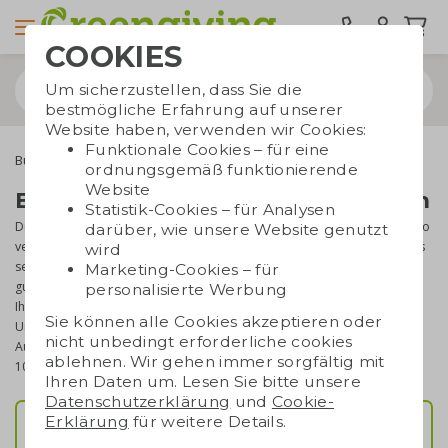
COOKIES
Um sicherzustellen, dass Sie die
bestmögliche Erfahrung auf unserer
Website haben, verwenden wir Cookies:
Funktionale Cookies – für eine
Bürobedarf
ordnungsgemäß funktionierende
Website
Büro und Notizbücher bedrucken
Statistik-Cookies – für Analysen
Die Chancen stehen hoch, dass Sie einen Großteil Ihrer Zeit im Büro
darüber, wie unsere Website genutzt
verbringen. Dies wird bei Ihren Geschäftsbeziehungen nicht anders
wird
sein, weshalb dauerhafter Bürobedarf als Werbegeschenk immer
Marketing-Cookies – für
gut genutzt wird. In vielen Fällen stehen sie auf dem Schreibtisch
personalisierte Werbung
Ihrer Kunden, sodass Ihr Unternehmen deutlich sichtbar werden!
Sie können alle Cookies akzeptieren oder
Unsere Vertriebsspezialisten helfen Ihnen gerne bei der
nicht unbedingt erforderliche cookies
Auswahl. Wenden Sie sich gerne an unser Serviceteam (03222
ablehnen. Wir gehen immer sorgfältig mit
10945 70).
Ihren Daten um. Lesen Sie bitte unsere
Datenschutzerklärung
und
Cookie-
Erklärung
für weitere Details.
Notizbücher