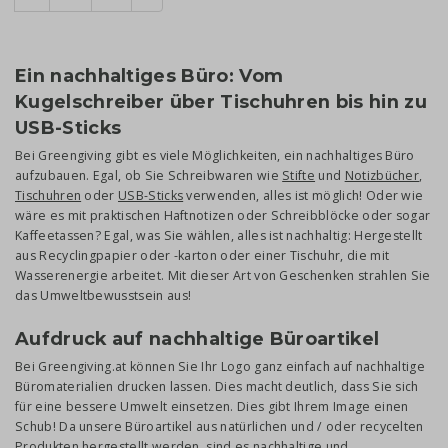
Ein nachhaltiges Büro: Vom
Kugelschreiber über Tischuhren bis hin zu
USB-Sticks
Bei Greengiving gibt es viele Möglichkeiten, ein nachhaltiges Büro
aufzubauen. Egal, ob Sie Schreibwaren wie
Stifte
und
Notizbücher
,
Tischuhren
oder
USB-Sticks
verwenden, alles ist möglich! Oder wie
wäre es mit praktischen Haftnotizen oder Schreibblöcke oder sogar
Kaffeetassen? Egal, was Sie wählen, alles ist nachhaltig: Hergestellt
aus Recyclingpapier oder -karton oder einer Tischuhr, die mit
Wasserenergie arbeitet. Mit dieser Art von Geschenken strahlen Sie
das Umweltbewusstsein aus!
Aufdruck auf nachhaltige Büroartikel
Bei Greengiving.at können Sie Ihr Logo ganz einfach auf nachhaltige
Büromaterialien drucken lassen. Dies macht deutlich, dass Sie sich
für eine bessere Umwelt einsetzen. Dies gibt Ihrem Image einen
Schub! Da unsere Büroartikel aus natürlichen und / oder recycelten
Produkten hergestellt werden, sind es nachhaltige und