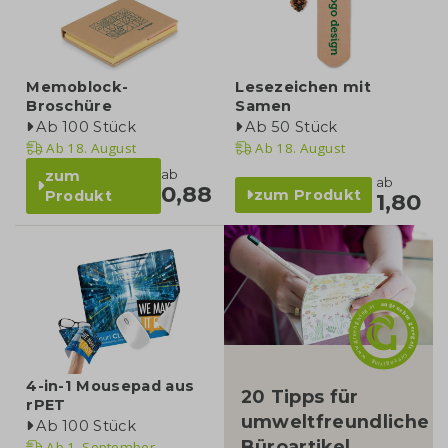
Memoblock-
Lesezeichen mit
Broschüre
Samen
Ab 100 Stück
Ab 50 Stück
Ab
18. August
Ab
18. August
ab
zum
ab
0,88
zum Produkt
Produkt
1,80
blog
4-in-1 Mousepad aus
20 Tipps für
rPET
umweltfreundliche
Ab 100 Stück
Büroartikel
Ab
1. September