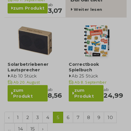
ab
zum Produkt
3,07
Weiter lesen
Solarbetriebener
Correctbook
Lautsprecher
Spielbuch
Ab 10 Stück
Ab 25 Stück
Ab
20. August
Ab
8. September
ab
ab
zum
zum
8,56
24,99
Produkt
Produkt
‹
1
2
3
4
5
6
7
8
9
10
...
14
15
›