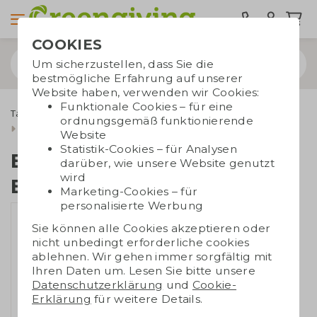
COOKIES
Um sicherzustellen, dass Sie die
bestmögliche Erfahrung auf unserer
Website haben, verwenden wir Cookies:
Funktionale Cookies – für eine
Taschen bedrucken
Tragetaschen
Baumwolltaschen
ordnungsgemäß funktionierende
Ecru Baumwolltaschen
Einkaufstasche aus Bio-Baumwolle
Website
Statistik-Cookies – für Analysen
Einkaufstasche aus
darüber, wie unsere Website genutzt
wird
Bio-Baumwolle
Marketing-Cookies – für
personalisierte Werbung
Sie können alle Cookies akzeptieren oder
nicht unbedingt erforderliche cookies
ablehnen. Wir gehen immer sorgfältig mit
Ihren Daten um. Lesen Sie bitte unsere
Datenschutzerklärung
und
Cookie-
Erklärung
für weitere Details.