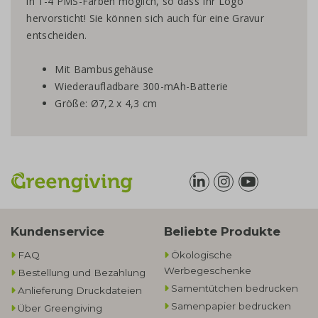
in 1-4 PMS-Farben möglich, so dass Ihr Logo
hervorsticht! Sie können sich auch für eine Gravur
entscheiden.
Mit Bambusgehäuse
Wiederaufladbare 300-mAh-Batterie
Größe: Ø7,2 x 4,3 cm
Kundenservice
Beliebte Produkte
FAQ
Ökologische
Werbegeschenke​
Bestellung und Bezahlung
Samentütchen bedrucken
Anlieferung Druckdateien
Samenpapier bedrucken
Über Greengiving