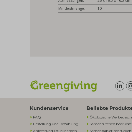
Abmessungen:
26 x 19.5 x 16.5 cm
Mindestmenge:
10
Kundenservice
Beliebte Produkt
FAQ
Ökologische Werbegesch
Bestellung und Bezahlung
Samentütchen bedruck
Anlieferung Druckdateien
Samenpapier bedrucken