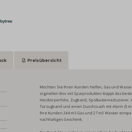
uck
Preisübersicht
Möchten Sie Ihren Kunden helfen, Gas und Wasser 
orginellen Box mit Sparprodukten klappt das besti
Heizkörperfolie, Zugband, Spülkastenreduzierer,
Türzugband und einen Duschcoach mit Alarm (5 min
.
Ihre Kunden 244 m3 Gas und 27 m3 Wasser einspar
nachhaltiges Geschenk.