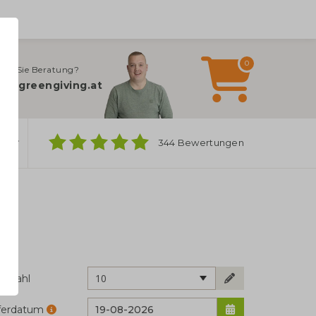
0
gen Sie Beratung?
fo@greengiving.at
ber
344 Bewertungen
10
ckzahl
eferdatum