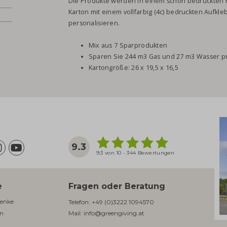
Die Produkte werden in einem schön bedruckten K
Karton mit einem vollfarbig (4c) bedruckten Aufkl
personalisieren.
Mix aus 7 Sparprodukten
Sparen Sie 244 m3 Gas und 27 m3 Wasser pr
Kartongröße: 26 x 19,5 x 16,5
9.3
9.3 von 10 - 344 Bewertungen
e
Fragen oder Beratung
enke​
Telefon:
+49 (0)3222 1094570
en
Mail:
info@greengiving.at