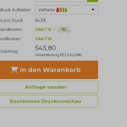
Vollfarbe
druck Aufkleber
is pro Stück
54,38
GRATIS
+
sandkosten
stellkosten
GRATIS
543,80
tobetrag
Gesamtbetrag
652,56
(20%)
In den Warenkorb
Anfrage senden
Kostenlose Druckvorschau