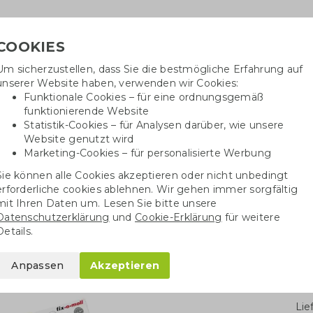
COOKIES
Um sicherzustellen, dass Sie die bestmögliche Erfahrung auf
Benöti
unserer Website haben, verwenden wir Cookies:
in
Funktionale Cookies – für eine ordnungsgemäß
funktionierende Website
Statistik-Cookies – für Analysen darüber, wie unsere
Website genutzt wird
Baumwolltaschen
Trinkwaren
Kugelschrei
Marketing-Cookies – für personalisierte Werbung
Sie können alle Cookies akzeptieren oder nicht unbedingt
x
Sparbox Gas und Wasser
erforderliche cookies ablehnen. Wir gehen immer sorgfältig
mit Ihren Daten um. Lesen Sie bitte unsere
Datenschutzerklärung
und
Cookie-Erklärung
für weitere
Wasser
Details.
Anpassen
Akzeptieren
Stü
Li