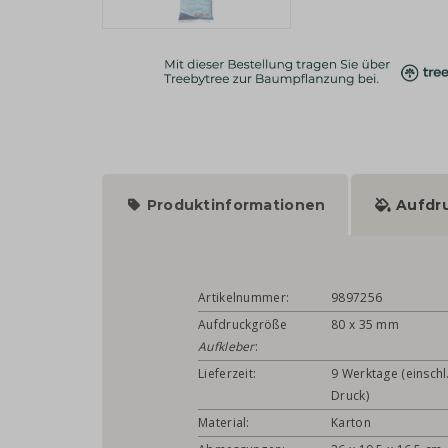
Produktinformationen
Aufdr
Artikelnummer:
9897256
Aufdruckgröße
80 x 35 mm
Aufkleber
:
Lieferzeit:
9 Werktage (einschl
Druck)
Material:
Karton