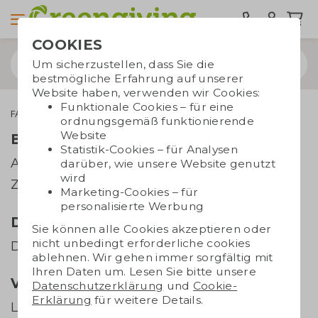
COOKIES
Um sicherzustellen, dass Sie die
bestmögliche Erfahrung auf unserer
Website haben, verwenden wir Cookies:
Funktionale Cookies – für eine
FAQ
Alles über Taschen und Becher
ordnungsgemäß funktionierende
Website
Bestellung und Bezahlung
Statistik-Cookies – für Analysen
Auftrag
darüber, wie unsere Website genutzt
wird
Zahlung
Marketing-Cookies – für
personalisierte Werbung
Drucksachen
Sie können alle Cookies akzeptieren oder
nicht unbedingt erforderliche cookies
Dateien senden
ablehnen. Wir gehen immer sorgfältig mit
Ihren Daten um. Lesen Sie bitte unsere
Versand und Lieferung
Datenschutzerklärung
und
Cookie-
Erklärung
für weitere Details.
Lieferzeiten