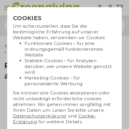
COOKIES
Um sicherzustellen, dass Sie die
bestmögliche Erfahrung auf unserer
Website haben, verwenden wir Cookies:
Funktionale Cookies – für eine
Taschen bedrucken
Tragetaschen
Filztaschen
ordnungsgemäß funktionierende
RPET Einkaufstasche aus Filz
Website
Statistik-Cookies – für Analysen
RPET Einkaufstasche
darüber, wie unsere Website genutzt
wird
aus Filz
Marketing-Cookies – für
personalisierte Werbung
Sie können alle Cookies akzeptieren oder
nicht unbedingt erforderliche cookies
ablehnen. Wir gehen immer sorgfältig mit
Ihren Daten um. Lesen Sie bitte unsere
Datenschutzerklärung
und
Cookie-
Erklärung
für weitere Details.