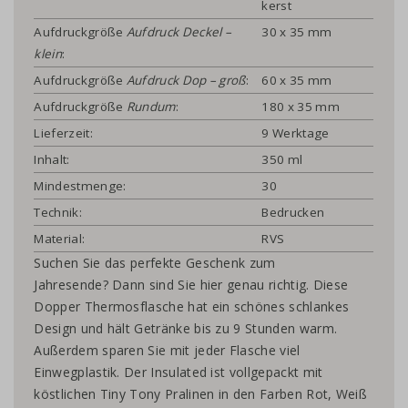
kerst
Aufdruckgröße
Aufdruck Deckel –
30 x 35 mm
klein
:
Aufdruckgröße
Aufdruck Dop – groß
:
60 x 35 mm
Aufdruckgröße
Rundum
:
180 x 35 mm
Lieferzeit:
9 Werktage
Inhalt:
350 ml
Mindestmenge:
30
Technik:
Bedrucken
Material:
RVS
Suchen Sie das perfekte Geschenk zum
Jahresende? Dann sind Sie hier genau richtig. Diese
Dopper Thermosflasche hat ein schönes schlankes
Design und hält Getränke bis zu 9 Stunden warm.
Außerdem sparen Sie mit jeder Flasche viel
Einwegplastik. Der Insulated ist vollgepackt mit
köstlichen Tiny Tony Pralinen in den Farben Rot, Weiß