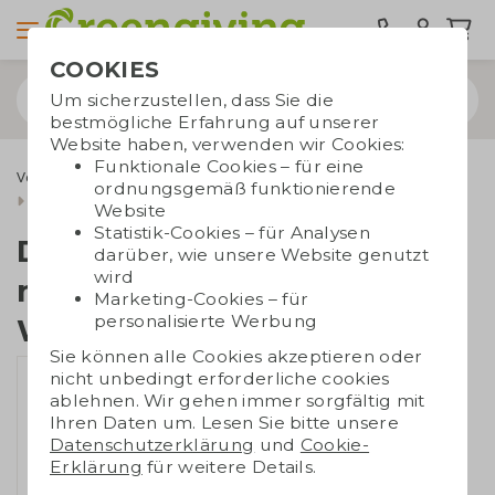
COOKIES
Um sicherzustellen, dass Sie die
bestmögliche Erfahrung auf unserer
Website haben, verwenden wir Cookies:
Funktionale Cookies – für eine
Verschenkmomente
Weihnachtsgeschenke
ordnungsgemäß funktionierende
Geschenkpakete
Dopper Insulated 350 ml | Weihnachtsgeschenk
Website
Statistik-Cookies – für Analysen
Dopper Insulated 350
darüber, wie unsere Website genutzt
wird
ml |
Marketing-Cookies – für
personalisierte Werbung
Weihnachtsgeschenk
Sie können alle Cookies akzeptieren oder
nicht unbedingt erforderliche cookies
ablehnen. Wir gehen immer sorgfältig mit
Ihren Daten um. Lesen Sie bitte unsere
Datenschutzerklärung
und
Cookie-
Erklärung
für weitere Details.