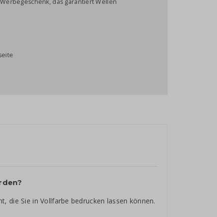
n Werbegeschenk, das garantiert Wellen
l
seite
erden?
, die Sie in Vollfarbe bedrucken lassen können.