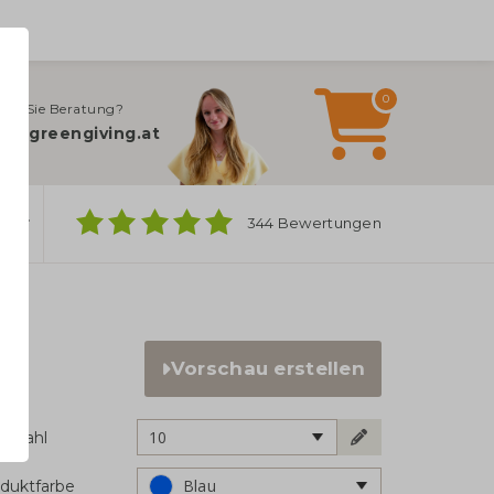
0
gen Sie Beratung?
fo@greengiving.at
ber
344 Bewertungen
Vorschau erstellen
10
ckzahl
Blau
duktfarbe