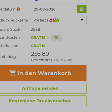
eferdatum
Vollfarbe
druck Rückseite
is pro Stück
25,68
GRATIS
+
sandkosten
stellkosten
GRATIS
256,80
tobetrag
Gesamtbetrag
308,16
(20%)
In den Warenkorb
Anfrage senden
Kostenlose Druckvorschau