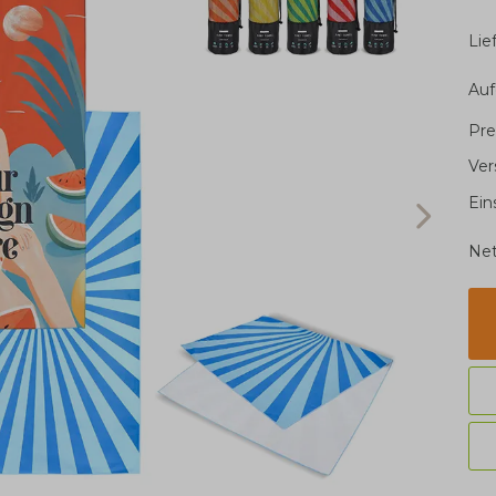
Li
Auf
Pre
Ver
Ein
Net