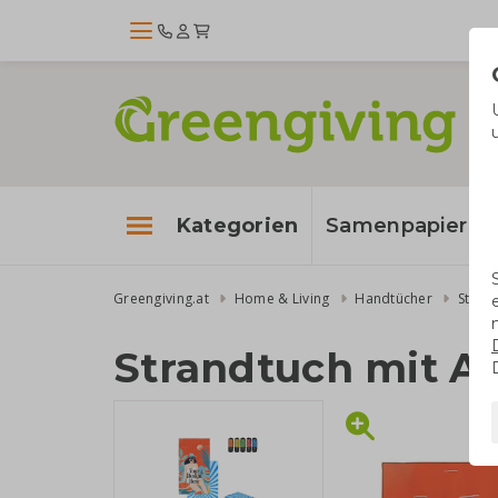
Kategorien
Samenpapier
Greengiving.at
Home & Living
Handtücher
Strandtuch mit A