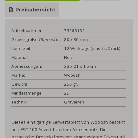
Preisübersicht
Artikelnummer:
73263132
Gravurgröße
Oberseite
:
80 x 30 mm
Lieferzeit:
12 Werktage (einschl. Druck)
Material:
Holz
Abmessungen:
33 x 21 x 1.5 cm
Marke:
Wooosh
Gewicht:
250 gr.
Mindestmenge:
25
Technik:
Gravieren
Dieses einzigartige Serviertablett von Wooosh besteht
aus FSC 100 % zertifiziertem Akazienholz. Die
organische Dreiecksform mit abgerundeten Ecken und