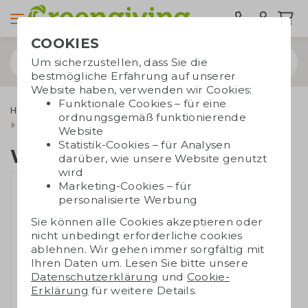
COOKIES
Um sicherzustellen, dass Sie die
bestmögliche Erfahrung auf unserer
Website haben, verwenden wir Cookies:
Funktionale Cookies – für eine
Home & Living
Geschenke für die Küche
ordnungsgemäß funktionierende
Holz Schneidebretter
Wooosh Serviertablett
Website
Statistik-Cookies – für Analysen
Wooosh Serviertablett
darüber, wie unsere Website genutzt
wird
Marketing-Cookies – für
personalisierte Werbung
Sie können alle Cookies akzeptieren oder
nicht unbedingt erforderliche cookies
ablehnen. Wir gehen immer sorgfältig mit
Ihren Daten um. Lesen Sie bitte unsere
Datenschutzerklärung
und
Cookie-
Erklärung
für weitere Details.