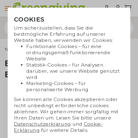
COOKIES
Um sicherzustellen, dass Sie die
bestmögliche Erfahrung auf unserer
Website haben, verwenden wir Cookies:
Funktionale Cookies – für eine
Trinkwaren
Kaffeebecher to go
Becher aus Biokunststoff
ordnungsgemäß funktionierende
Website
Becher aus
Statistik-Cookies – für Analysen
darüber, wie unsere Website genutzt
Biokunststoff
wird
Marketing-Cookies – für
personalisierte Werbung
Sie können alle Cookies akzeptieren oder
nicht unbedingt erforderliche cookies
ablehnen. Wir gehen immer sorgfältig mit
Ihren Daten um. Lesen Sie bitte unsere
Datenschutzerklärung
und
Cookie-
Erklärung
für weitere Details.