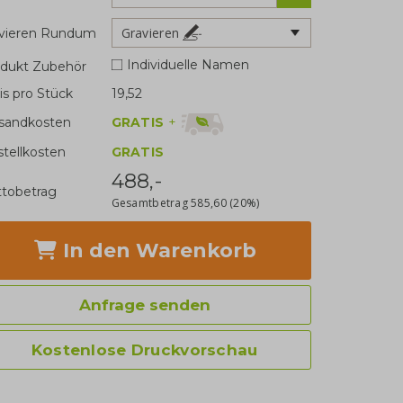
Gravieren
avieren Rundum
Individuelle Namen
dukt Zubehör
is pro Stück
19,52
GRATIS
+
sandkosten
stellkosten
GRATIS
488,-
tobetrag
Gesamtbetrag
585,60
(20%)
In den Warenkorb
Anfrage senden
Kostenlose Druckvorschau