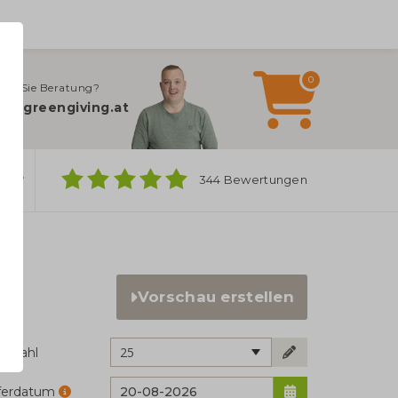
0
gen Sie Beratung?
fo@greengiving.at
ber
344 Bewertungen
Vorschau erstellen
25
ckzahl
eferdatum