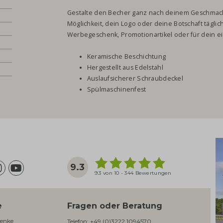
Gestalte den Becher ganz nach deinem Geschmack 
Möglichkeit, dein Logo oder deine Botschaft täglic
Werbegeschenk, Promotionartikel oder für dein e
Keramische Beschichtung
Hergestellt aus Edelstahl
Auslaufsicherer Schraubdeckel
Spülmaschinenfest
9.3
9.3 von 10 - 344 Bewertungen
e
Fragen oder Beratung
enke​
Telefon:
+49 (0)3222 1094570