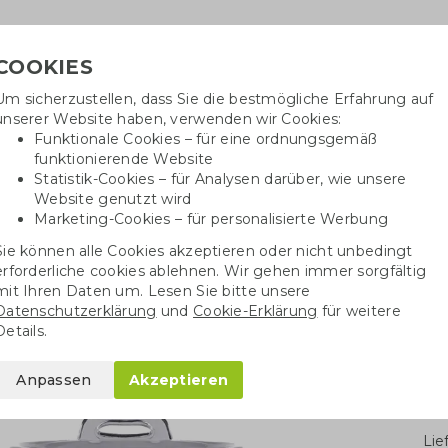
COOKIES
Um sicherzustellen, dass Sie die bestmögliche Erfahrung auf
Benöti
unserer Website haben, verwenden wir Cookies:
in
Funktionale Cookies – für eine ordnungsgemäß
funktionierende Website
Statistik-Cookies – für Analysen darüber, wie unsere
Website genutzt wird
Baumwolltaschen
Trinkwaren
Kugelschrei
Marketing-Cookies – für personalisierte Werbung
Sie können alle Cookies akzeptieren oder nicht unbedingt
echer mit Keramikbeschichtung
erforderliche cookies ablehnen. Wir gehen immer sorgfältig
mit Ihren Daten um. Lesen Sie bitte unsere
Datenschutzerklärung
und
Cookie-Erklärung
für weitere
ikbeschichtung
Details.
Anpassen
Akzeptieren
Stü
Li