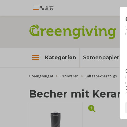
Kategorien
Samenpapier
Greengiving.at
Trinkwaren
Kaffeebecher to go
B
Becher mit Keram