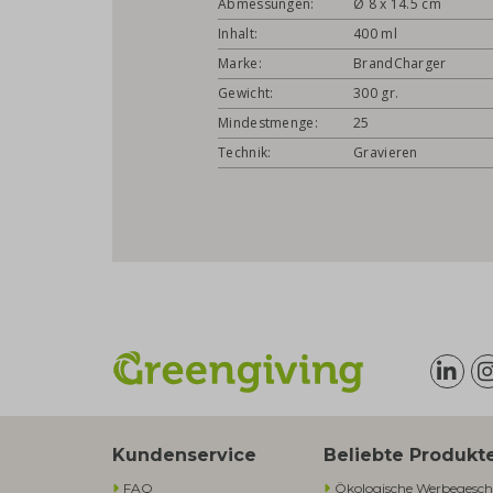
Abmessungen:
Ø 8 x 14.5 cm
Inhalt:
400 ml
Marke:
BrandCharger
Gewicht:
300 gr.
Mindestmenge:
25
Technik:
Gravieren
Kundenservice
Beliebte Produkt
FAQ
Ökologische Werbegesch