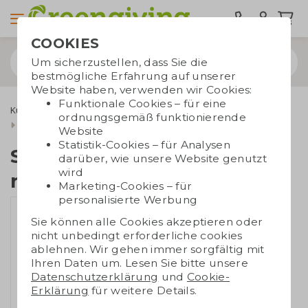
COOKIES
Um sicherzustellen, dass Sie die
bestmögliche Erfahrung auf unserer
Website haben, verwenden wir Cookies:
Funktionale Cookies – für eine
Kugelschreiber
Kugelschreibersets
ordnungsgemäß funktionierende
Schreibset aus recyceltem Edelstahl
Website
Statistik-Cookies – für Analysen
Schreibset aus
darüber, wie unsere Website genutzt
wird
recyceltem Edelstahl
Marketing-Cookies – für
personalisierte Werbung
Sie können alle Cookies akzeptieren oder
nicht unbedingt erforderliche cookies
ablehnen. Wir gehen immer sorgfältig mit
Ihren Daten um. Lesen Sie bitte unsere
Datenschutzerklärung
und
Cookie-
Erklärung
für weitere Details.