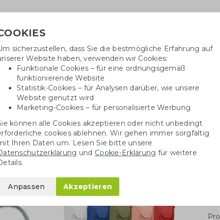
COOKIES
Um sicherzustellen, dass Sie die bestmögliche Erfahrung auf
Benöti
unserer Website haben, verwenden wir Cookies:
in
Funktionale Cookies – für eine ordnungsgemäß
funktionierende Website
Statistik-Cookies – für Analysen darüber, wie unsere
Website genutzt wird
Baumwolltaschen
Trinkwaren
Kugelschrei
Marketing-Cookies – für personalisierte Werbung
Sie können alle Cookies akzeptieren oder nicht unbedingt
Leinentaschen
Einkaufstasche Bio-Baumwolle
erforderliche cookies ablehnen. Wir gehen immer sorgfältig
mit Ihren Daten um. Lesen Sie bitte unsere
Datenschutzerklärung
und
Cookie-Erklärung
für weitere
io-Baumwolle
Details.
Anpassen
Akzeptieren
Stü
Pro