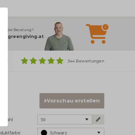
0
gen Sie Beratung?
fo@greengiving.at
ber
344 Bewertungen
Vorschau erstellen
50
ckzahl
Schwarz
duktfarbe