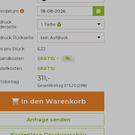
eferdatum
druck
1 Farbe
derseite
kein Aufdruck
druck Rückseite
is pro Stück
6,22
GRATIS
+
sandkosten
stellkosten
GRATIS
311,-
tobetrag
Gesamtbetrag
373,20
(20%)
In den Warenkorb
Anfrage senden
Kostenlose Druckvorschau