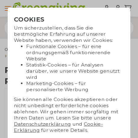
COOKIES
Um sicherzustellen, dass Sie die
bestmögliche Erfahrung auf unserer
Website haben, verwenden wir Cookies:
Funktionale Cookies – für eine
Outdoor & Freizeit
Nachhaltige Regenschirme
ordnungsgemäß funktionierende
RPET faltbarer Regenschirm
Website
Statistik-Cookies – für Analysen
RPET faltbarer
darüber, wie unsere Website genutzt
wird
Regenschirm
Marketing-Cookies – für
personalisierte Werbung
Sie können alle Cookies akzeptieren oder
nicht unbedingt erforderliche cookies
ablehnen. Wir gehen immer sorgfältig mit
Ihren Daten um. Lesen Sie bitte unsere
Datenschutzerklärung
und
Cookie-
Erklärung
für weitere Details.