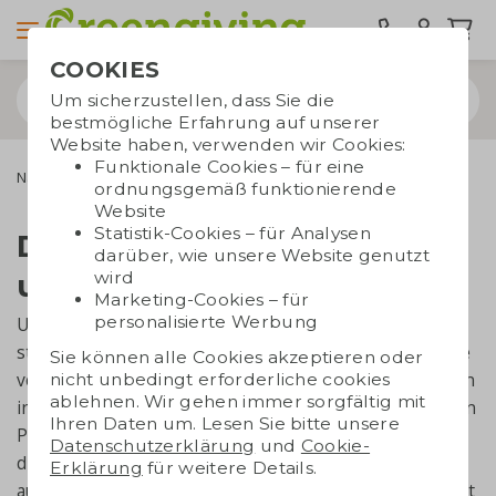
COOKIES
Um sicherzustellen, dass Sie die
bestmögliche Erfahrung auf unserer
Website haben, verwenden wir Cookies:
Funktionale Cookies – für eine
Nachhaltigkeit & CSR
Grüne Richtlinie
ordnungsgemäß funktionierende
Website
Statistik-Cookies – für Analysen
Die Grüne Richtlinie ist
darüber, wie unsere Website genutzt
wird
unser Fundament
Marketing-Cookies – für
personalisierte Werbung
Unser Name macht es sofort deutlich: Greengiving
steht für Green Giving. Deshalb haben wir eine Reihe
Sie können alle Cookies akzeptieren oder
von Standards und Werten, von denen die wichtigsten
nicht unbedingt erforderliche cookies
ablehnen. Wir gehen immer sorgfältig mit
in unserer Grünen Richtlinie vertreten sind. Erfüllt ein
Ihren Daten um. Lesen Sie bitte unsere
Produkt eines der Kriterien nicht? Dann nehmen wir
Datenschutzerklärung
und
Cookie-
diese nicht in unser Sortiment auf. Wir setzen immer
Erklärung
für weitere Details.
auf BPA-frei, wiederverwendbar, frei von Kinderarbeit