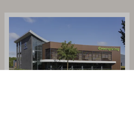
Greengiving BV
Nauschgasse 4/3/2, #1092, Vienna, WI 1220, Austria
AGB
Datenschutzerklärung
Impressum
Cookie-Erklärung