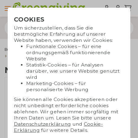
COOKIES
Um sicherzustellen, dass Sie die
bestmögliche Erfahrung auf unserer
Website haben, verwenden wir Cookies:
Funktionale Cookies – für eine
Bürobedarf
Notizbücher
Notizbücher A5/A6
ordnungsgemäß funktionierende
Notizbuch Kraft A5
Website
Statistik-Cookies – für Analysen
Notizbuch Kraft A5
darüber, wie unsere Website genutzt
wird
Marketing-Cookies – für
personalisierte Werbung
Sie können alle Cookies akzeptieren oder
nicht unbedingt erforderliche cookies
ablehnen. Wir gehen immer sorgfältig mit
Ihren Daten um. Lesen Sie bitte unsere
Datenschutzerklärung
und
Cookie-
Erklärung
für weitere Details.