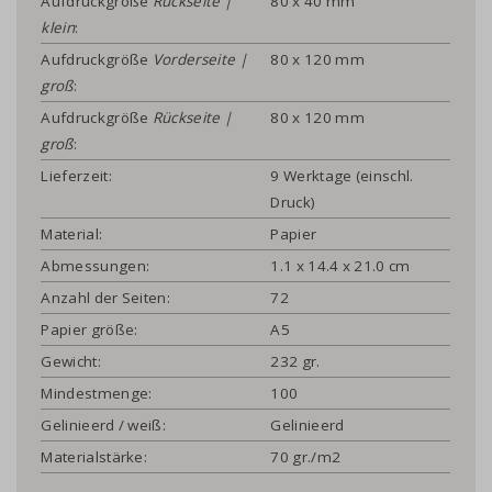
Aufdruckgröße
Rückseite |
80 x 40 mm
klein
:
Aufdruckgröße
Vorderseite |
80 x 120 mm
groß
:
Aufdruckgröße
Rückseite |
80 x 120 mm
groß
:
Lieferzeit:
9 Werktage (einschl.
Druck)
Material:
Papier
Abmessungen:
1.1 x 14.4 x 21.0 cm
Anzahl der Seiten:
72
Papier größe:
A5
Gewicht:
232 gr.
Mindestmenge:
100
Gelinieerd / weiß:
Gelinieerd
Materialstärke:
70 gr./m2