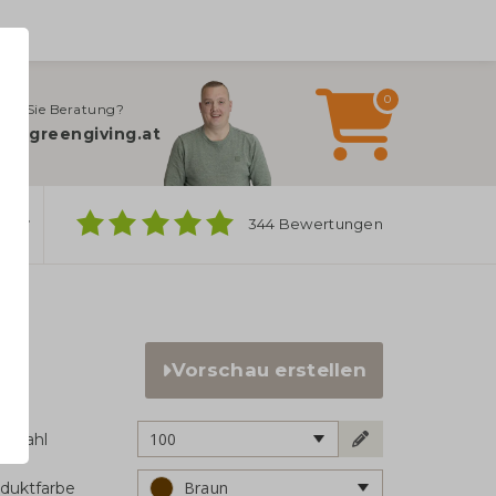
0
gen Sie Beratung?
fo@greengiving.at
ber
344 Bewertungen
Vorschau erstellen
100
ckzahl
Braun
duktfarbe