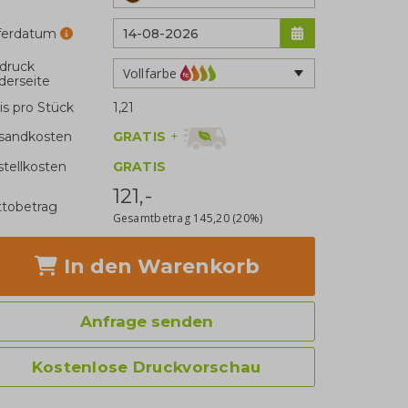
eferdatum
druck
Vollfarbe
derseite
is pro Stück
1,21
GRATIS
+
sandkosten
stellkosten
GRATIS
121,-
tobetrag
Gesamtbetrag
145,20
(20%)
In den Warenkorb
Anfrage senden
Kostenlose Druckvorschau