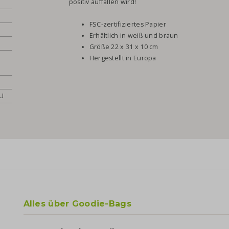
positiv auffallen wird!
FSC-zertifiziertes Papier
Erhältlich in weiß und braun
Größe 22 x 31 x 10 cm
Hergestellt in Europa
EU
Alles über Goodie-Bags