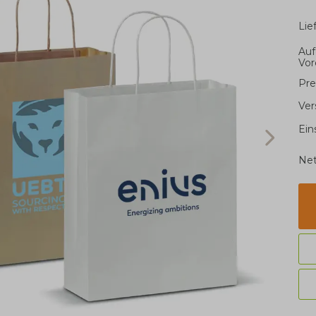
Li
Auf
Vor
Pre
Ver
Ein
Net