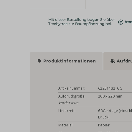
Produktinformationen
Aufdr
Artikelnummer:
62251132_GG
Aufdruckgröße
200 x 220 mm
Vorderseite
:
Lieferzeit:
6 Werktage (einschl
Druck)
Material:
Papier