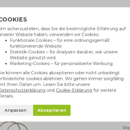
COOKIES
Um sicherzustellen, dass Sie die bestmögliche Erfahrung auf
Benöti
unserer Website haben, verwenden wir Cookies:
in
Funktionale Cookies – für eine ordnungsgemäß
funktionierende Website
Statistik-Cookies – für Analysen darüber, wie unsere
Website genutzt wird
Baumwolltaschen
Trinkwaren
Kugelschrei
Marketing-Cookies – für personalisierte Werbung
Sie können alle Cookies akzeptieren oder nicht unbedingt
Papiertüten
Papiertüten kleine Mengen
FSC Papiertasche M
erforderliche cookies ablehnen. Wir gehen immer sorgfältig
mit Ihren Daten um. Lesen Sie bitte unsere
Datenschutzerklärung
und
Cookie-Erklärung
für weitere
 M
Details.
Anpassen
Akzeptieren
Stü
Pro