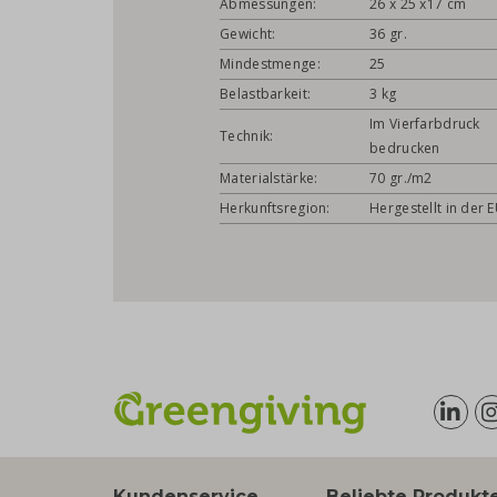
Abmessungen:
26 x 25 x17 cm
Gewicht:
36 gr.
Mindestmenge:
25
Belastbarkeit:
3 kg
Im Vierfarbdruck
Technik:
bedrucken
Materialstärke:
70 gr./m2
Herkunftsregion:
Hergestellt in der 
Kundenservice
Beliebte Produkt