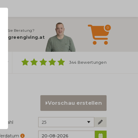
0
gen Sie Beratung?
fo@greengiving.at
ber
344 Bewertungen
Vorschau erstellen
25
ckzahl
eferdatum