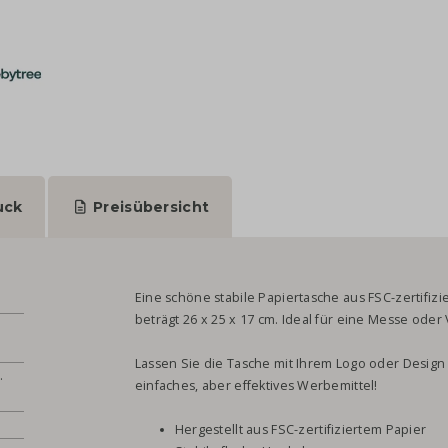
uck
Preisübersicht
Eine schöne stabile Papiertasche aus FSC-zertifiz
beträgt 26 x 25 x 17 cm. Ideal für eine Messe oder
Lassen Sie die Tasche mit Ihrem Logo oder Desig
.
einfaches, aber effektives Werbemittel!
Hergestellt aus FSC-zertifiziertem Papier