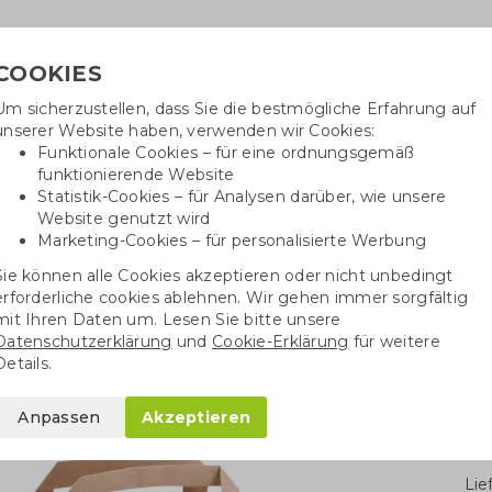
COOKIES
Um sicherzustellen, dass Sie die bestmögliche Erfahrung auf
Benöti
unserer Website haben, verwenden wir Cookies:
in
Funktionale Cookies – für eine ordnungsgemäß
funktionierende Website
Statistik-Cookies – für Analysen darüber, wie unsere
Website genutzt wird
Baumwolltaschen
Trinkwaren
Kugelschrei
Marketing-Cookies – für personalisierte Werbung
Sie können alle Cookies akzeptieren oder nicht unbedingt
Papiertüten
Papiertüten kleine Mengen
Papiertasche breit
erforderliche cookies ablehnen. Wir gehen immer sorgfältig
mit Ihren Daten um. Lesen Sie bitte unsere
Datenschutzerklärung
und
Cookie-Erklärung
für weitere
t
Details.
Anpassen
Akzeptieren
Stü
Li