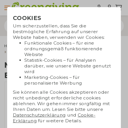
COOKIES
Um sicherzustellen, dass Sie die
bestmögliche Erfahrung auf unserer
Website haben, verwenden wir Cookies:
Funktionale Cookies – für eine
Home & Living
Pflegeartikel Werbegeschenke
ordnungsgemäß funktionierende
Make-up Spiegel Bambus
Website
Statistik-Cookies – für Analysen
Make-up Spiegel
darüber, wie unsere Website genutzt
wird
Bambus
Marketing-Cookies – für
personalisierte Werbung
Sie können alle Cookies akzeptieren oder
nicht unbedingt erforderliche cookies
ablehnen. Wir gehen immer sorgfältig mit
Ihren Daten um. Lesen Sie bitte unsere
Datenschutzerklärung
und
Cookie-
Erklärung
für weitere Details.