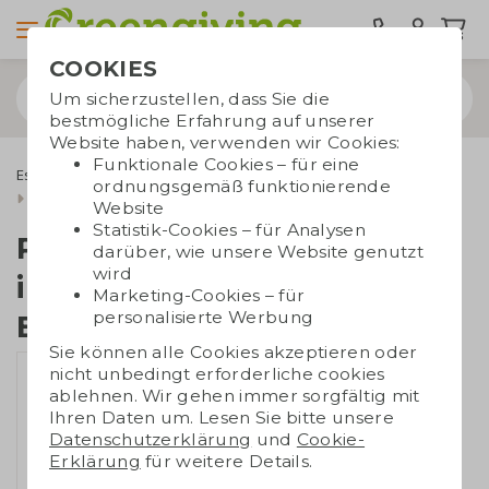
COOKIES
Um sicherzustellen, dass Sie die
bestmögliche Erfahrung auf unserer
Website haben, verwenden wir Cookies:
Funktionale Cookies – für eine
Essbare Werbegeschenke
Ritter Sport
ordnungsgemäß funktionierende
Ritter Sport (Nüsse) individueller Banderole
Website
Statistik-Cookies – für Analysen
Ritter Sport (Nüsse)
darüber, wie unsere Website genutzt
wird
individueller
Marketing-Cookies – für
personalisierte Werbung
Banderole
Sie können alle Cookies akzeptieren oder
nicht unbedingt erforderliche cookies
ablehnen. Wir gehen immer sorgfältig mit
Ihren Daten um. Lesen Sie bitte unsere
Datenschutzerklärung
und
Cookie-
Erklärung
für weitere Details.