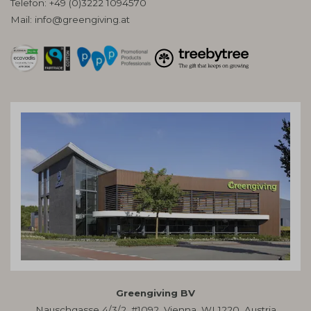
Telefon:
+49 (0)3222 1094570
Mail:
info@greengiving.at
Greengiving BV
Nauschgasse 4/3/2, #1092, Vienna, WI 1220, Austria