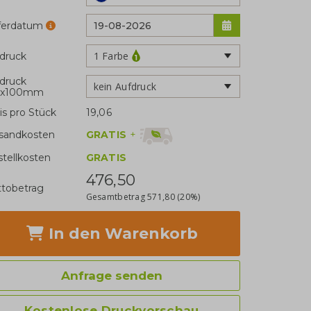
eferdatum
1 Farbe
druck
druck
kein Aufdruck
0x100mm
is pro Stück
19,06
GRATIS
+
sandkosten
stellkosten
GRATIS
476,50
tobetrag
Gesamtbetrag
571,80
(20%)
In den Warenkorb
Anfrage senden
Kostenlose Druckvorschau