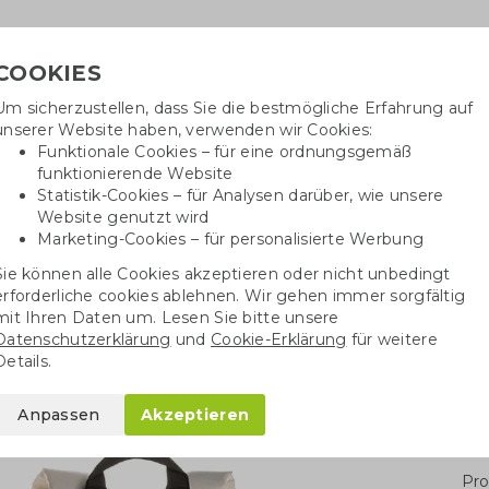
COOKIES
Um sicherzustellen, dass Sie die bestmögliche Erfahrung auf
Benöti
unserer Website haben, verwenden wir Cookies:
in
Funktionale Cookies – für eine ordnungsgemäß
funktionierende Website
Statistik-Cookies – für Analysen darüber, wie unsere
Website genutzt wird
Baumwolltaschen
Trinkwaren
Kugelschrei
Marketing-Cookies – für personalisierte Werbung
Sie können alle Cookies akzeptieren oder nicht unbedingt
ltbarer Rucksack aus RPET
erforderliche cookies ablehnen. Wir gehen immer sorgfältig
mit Ihren Daten um. Lesen Sie bitte unsere
Datenschutzerklärung
und
Cookie-Erklärung
für weitere
ck aus RPET
Details.
Anpassen
Akzeptieren
Stü
Pro