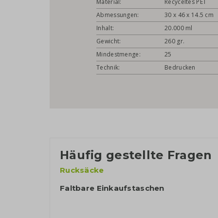
Material:
Recyceltes PET
Abmessungen:
30 x 46 x 14.5 cm
Inhalt:
20.000 ml
Gewicht:
260 gr.
Mindestmenge:
25
Technik:
Bedrucken
Häufig gestellte Fragen
Rucksäcke
Faltbare Einkaufstaschen