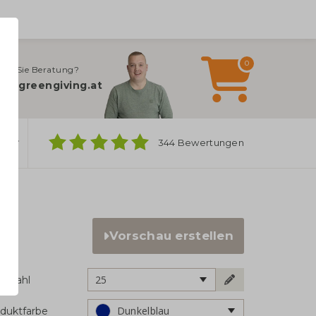
0
gen Sie Beratung?
fo@greengiving.at
ber
344 Bewertungen
Vorschau erstellen
25
ckzahl
Dunkelblau
duktfarbe