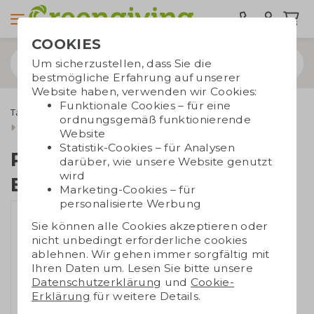
COOKIES
Um sicherzustellen, dass Sie die
bestmögliche Erfahrung auf unserer
Website haben, verwenden wir Cookies:
Funktionale Cookies – für eine
Taschen bedrucken
Tragetaschen
Baumwolltaschen
ordnungsgemäß funktionierende
Baumwollbeutel mit kordelzug
Rucksack aus Baumwolle
Website
Statistik-Cookies – für Analysen
Rucksack aus
darüber, wie unsere Website genutzt
wird
Baumwolle
Marketing-Cookies – für
personalisierte Werbung
Sie können alle Cookies akzeptieren oder
nicht unbedingt erforderliche cookies
ablehnen. Wir gehen immer sorgfältig mit
Ihren Daten um. Lesen Sie bitte unsere
Datenschutzerklärung
und
Cookie-
Erklärung
für weitere Details.