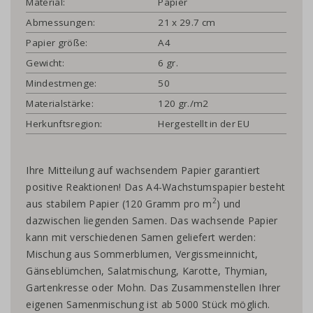
Material:
Papier
Abmessungen:
21 x 29.7 cm
Papier größe:
A4
Gewicht:
6 gr.
Mindestmenge:
50
Materialstärke:
120 gr./m2
Herkunftsregion:
Hergestellt in der EU
Ihre Mitteilung auf wachsendem Papier garantiert
positive Reaktionen! Das A4-Wachstumspapier besteht
2
aus stabilem Papier (120 Gramm pro m
) und
dazwischen liegenden Samen. Das wachsende Papier
kann mit verschiedenen Samen geliefert werden:
Mischung aus Sommerblumen, Vergissmeinnicht,
Gänseblümchen, Salatmischung, Karotte, Thymian,
Gartenkresse oder Mohn. Das Zusammenstellen Ihrer
eigenen Samenmischung ist ab 5000 Stück möglich.