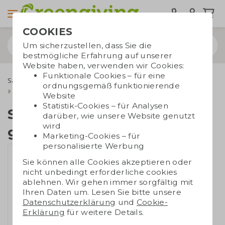
COOKIES
Um sicherzustellen, dass Sie die
bestmögliche Erfahrung auf unserer
Website haben, verwenden wir Cookies:
Funktionale Cookies – für eine
Samenpapier
Samenpapier A3 / A4 / A5 / A6
ordnungsgemäß funktionierende
Samenpapier A4 | 120 gr./m2
Website
Statistik-Cookies – für Analysen
Samenpapier A4 | 120
darüber, wie unsere Website genutzt
wird
gr./m2
Marketing-Cookies – für
personalisierte Werbung
Sie können alle Cookies akzeptieren oder
nicht unbedingt erforderliche cookies
ablehnen. Wir gehen immer sorgfältig mit
Ihren Daten um. Lesen Sie bitte unsere
Datenschutzerklärung
und
Cookie-
Erklärung
für weitere Details.